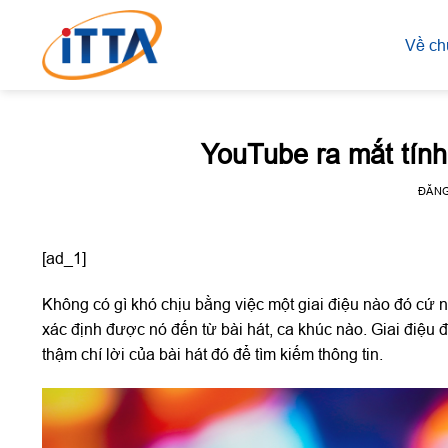
Skip
to
Về ch
content
YouTube ra mắt tính 
ĐĂN
[ad_1]
Không có gì khó chịu bằng việc một giai điệu nào đó cứ 
xác định được nó đến từ bài hát, ca khúc nào. Giai điệu
thậm chí lời của bài hát đó để tìm kiếm thông tin.