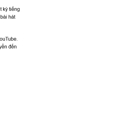
 kỳ tiếng
bài hát
YouTube.
uyển đến