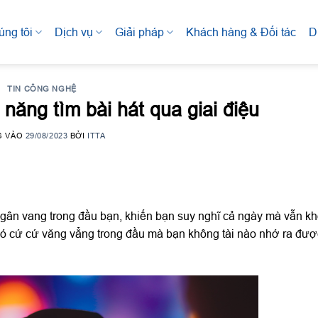
úng tôi
Dịch vụ
Giải pháp
Khách hàng & Đối tác
D
TIN CÔNG NGHỆ
năng tìm bài hát qua giai điệu
G VÀO
29/08/2023
BỞI
ITTA
ngân vang trong đầu bạn, khiến bạn suy nghĩ cả ngày mà vẫn k
 đó cứ cứ văng vẳng trong đầu mà bạn không tài nào nhớ ra đượ