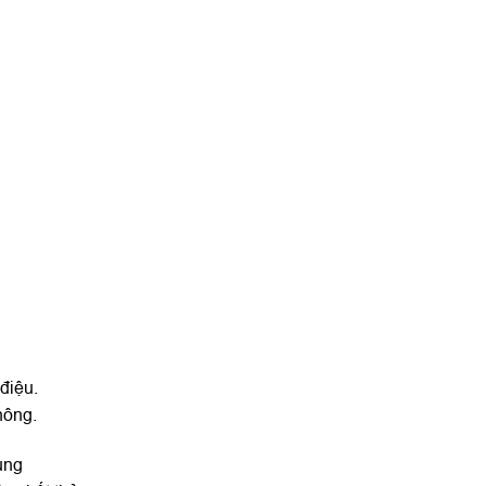
điệu.
hông.
ùng