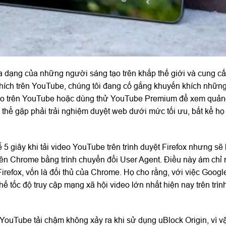
 đa dạng của những người sáng tạo trên khắp thế giới và cung c
thích trên YouTube, chúng tôi đang cố gắng khuyến khích nhữn
cáo trên YouTube hoặc dùng thử YouTube Premium để xem quả
thể gặp phải trải nghiệm duyệt web dưới mức tối ưu, bất kể h
 5 giây khi tải video YouTube trên trình duyệt Firefox nhưng sẽ
rên Chrome bằng trình chuyển đổi User Agent. Điều này ám chỉ 
Firefox, vốn là đối thủ của Chrome. Họ cho rằng, với việc Goog
 tốc độ truy cập mạng xã hội video lớn nhất hiện nay trên trìn
YouTube tải chậm không xảy ra khi sử dụng uBlock Origin, vì v