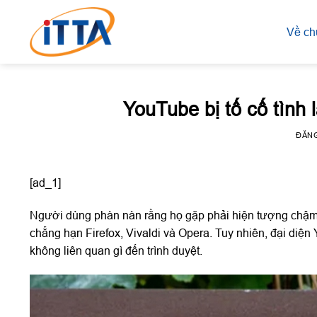
Skip
to
Về ch
content
YouTube bị tố cố tình 
ĐĂN
[ad_1]
Người dùng phàn nàn rằng họ gặp phải hiện tượng chậm t
chẳng hạn Firefox, Vivaldi và Opera. Tuy nhiên, đại diệ
không liên quan gì đến trình duyệt.