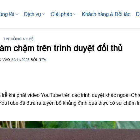
úng tôi
Dịch vụ
Giải pháp
Khách hàng & Đối tác
D
TIN CÔNG NGHỆ
làm chậm trên trình duyệt đối thủ
G VÀO
22/11/2023
BỞI
ITTA
rễ khi phát video YouTube trên các trình duyệt khác ngoài Ch
n YouTube đã đưa ra tuyên bố khẳng định quả thực có sự chậm 