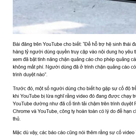
Bài đăng trên YouTube cho biết: “Để hỗ trợ hệ sinh thái
hàng tỷ người dùng quyền truy cập vào nội dung họ yêu 
xem đã bật tính năng chặn quảng cáo cho phép quảng 
không mất phí. Người dùng đã ở trình chặn quảng cáo có 
trình duyệt nào”.
Trước đó, một số người dùng cho biết họ gặp sự cố độ trễ
khi YouTube bị lừa nghĩ rằng video đó đang được chạy t
YouTube dường như đã cố tình tải chậm trên trình duyệt 
Chrome và YouTube, công ty hoàn toàn có lý do để hạn chế
thủ.
Mặc dù vậy, các báo cáo cũng nói thêm rằng sự cố video 