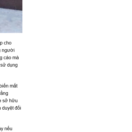
ấp cho
g người
ng cáo mà
ọ sử dụng
 biến mất
rằng
le sở hữu
h duyệt đối
ậy nếu