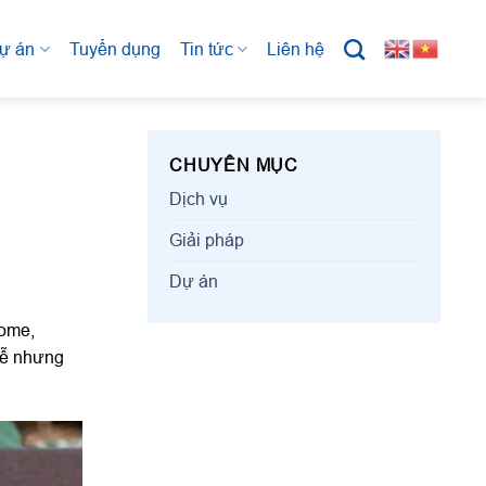
ự án
Tuyển dụng
Tin tức
Liên hệ
CHUYÊN MỤC
Dịch vụ
Giải pháp
Dự án
rome,
trễ nhưng