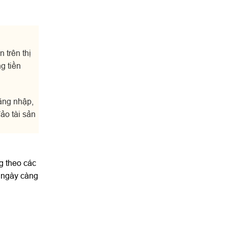
 trên thị
g tiền
đăng nhập,
ảo tài sản
g theo các
g ngày càng