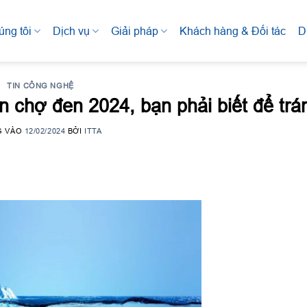
úng tôi
Dịch vụ
Giải pháp
Khách hàng & Đối tác
D
TIN CÔNG NGHỆ
 chợ đen 2024, bạn phải biết để trá
G VÀO
12/02/2024
BỞI
ITTA