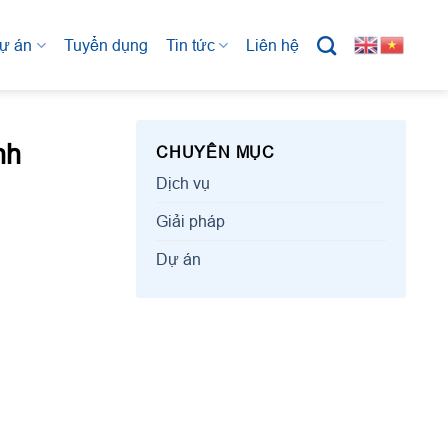
ự án
Tuyển dụng
Tin tức
Liên hệ
nh
CHUYÊN MỤC
Dịch vụ
Giải pháp
Dự án