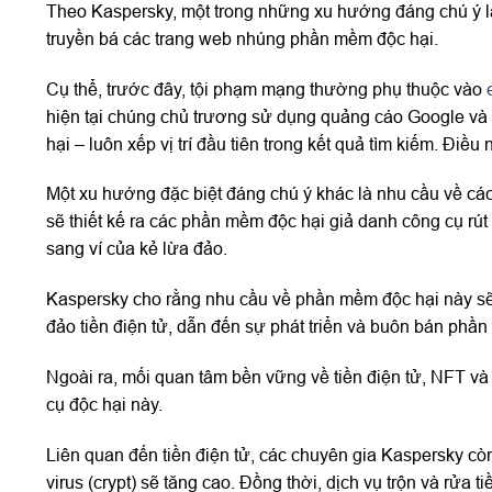
Theo Kaspersky, một trong những xu hướng đáng chú ý l
truyền bá các trang web nhúng phần mềm độc hại.
Cụ thể, trước đây, tội phạm mạng thường phụ thuộc vào
hiện tại chúng chủ trương sử dụng quảng cáo Google và
hại – luôn xếp vị trí đầu tiên trong kết quả tìm kiếm. Điề
Một xu hướng đặc biệt đáng chú ý khác là nhu cầu về các
sẽ thiết kế ra các phần mềm độc hại giả danh công cụ rút t
sang ví của kẻ lừa đảo.
Kaspersky cho rằng nhu cầu về phần mềm độc hại này sẽ g
đảo tiền điện tử, dẫn đến sự phát triển và buôn bán phần
Ngoài ra, mối quan tâm bền vững về tiền điện tử, NFT và 
cụ độc hại này.
Liên quan đến tiền điện tử, các chuyên gia Kaspersky c
virus (crypt) sẽ tăng cao. Đồng thời, dịch vụ trộn và rửa t