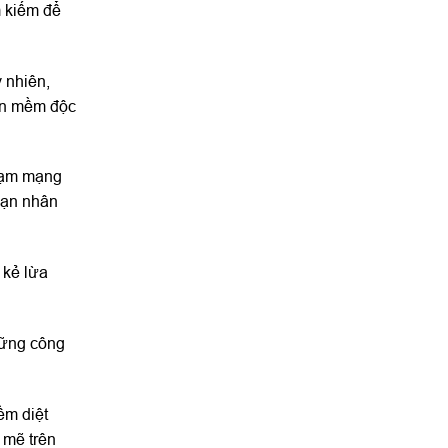
m kiếm để
y nhiên,
hần mềm độc
phạm mạng
ạn nhân
 kẻ lừa
những công
ềm diệt
 mẽ trên