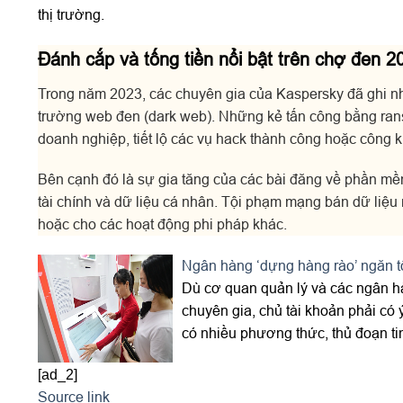
thị trường.
Đánh cắp và tống tiền nổi bật trên chợ đen 2
Trong năm 2023, các chuyên gia của Kaspersky đã ghi nhậ
trường web đen (dark web). Những kẻ tấn công bằng ran
doanh nghiệp, tiết lộ các vụ hack thành công hoặc công kh
Bên cạnh đó là sự gia tăng của các bài đăng về phần mềm
tài chính và dữ liệu cá nhân. Tội phạm mạng bán dữ liệu 
hoặc cho các hoạt động phi pháp khác.
Ngân hàng ‘dựng hàng rào’ ngăn 
Dù cơ quan quản lý và các ngân hà
chuyên gia, chủ tài khoản phải có
có nhiều phương thức, thủ đoạn tin
[ad_2]
Source link