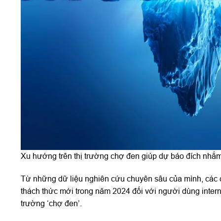
Xu hướng trên thị trường chợ đen giúp dự báo đích nh
Từ những dữ liệu nghiên cứu chuyên sâu của mình, các
thách thức mới trong năm 2024 đối với người dùng inter
trường ‘chợ đen’.