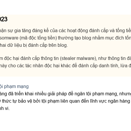
023
n sự gia tăng đáng kể của các hoạt động đánh cắp và tống tiền
somware (mã độc tống tiền) thường tạo blog nhằm mục đích tốn
ai dữ liệu bị đánh cắp trên blog.
 độc hại đánh cắp thông tin (stealer malware), như thông tin 
này cho các tác nhân độc hại khác để đánh cắp danh tính, lừa đ
tội phạm mạng
ng đã triển khai nhiều giải pháp để ngăn tội phạm mạng, nhưn
 ý thức tự bảo vệ bởi tội phạm liên quan đến lĩnh vực ngân hàn
h vi.