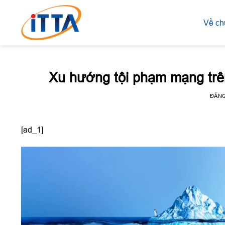
Skip
to
Về ch
content
Xu hướng tội phạm mạng trên
ĐĂN
[ad_1]