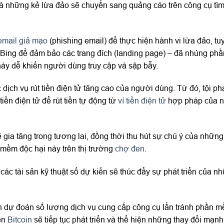
à những kẻ lừa đảo sẽ chuyển sang quảng cáo trên công cụ tì
email giả mạo
(phishing email) để thực hiện hành vi lừa đảo, tu
 Bing để đảm bảo các trang đích (landing page) – đã nhúng p
u này dễ khiến người dùng truy cập và sập bẫy.
 dịch vụ rút tiền điện tử tăng cao của người dùng. Từ đó, tội 
iền điện tử để rút tiền tự động từ
ví tiền điện tử
hợp pháp của n
ia tăng trong tương lai, đồng thời thu hút sự chú ý của những
 mềm độc hại này trên thị trường
chợ đen
.
các tài sản kỹ thuật số dự kiến sẽ thúc đẩy sự phát triển của 
òn dự đoán số lượng dịch vụ cung cấp công cụ lẩn tránh phần m
iền
Bitcoin
sẽ tiếp tục phát triển và thể hiện những thay đổi mạnh