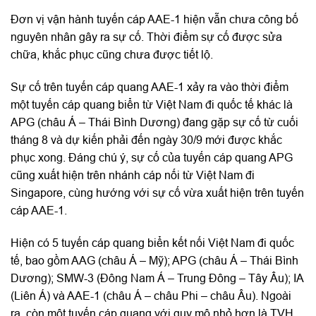
Đơn vị vận hành tuyến cáp AAE-1 hiện vẫn chưa công bố
nguyên nhân gây ra sự cố. Thời điểm sự cố được sửa
chữa, khắc phục cũng chưa được tiết lộ.
Sự cố trên tuyến cáp quang AAE-1 xảy ra vào thời điểm
một tuyến cáp quang biển từ Việt Nam đi quốc tế khác là
APG (châu Á – Thái Bình Dương) đang gặp sự cố từ cuối
tháng 8 và dự kiến phải đến ngày 30/9 mới được khắc
phục xong. Đáng chú ý, sự cố của tuyến cáp quang APG
cũng xuất hiện trên nhánh cáp nối từ Việt Nam đi
Singapore, cùng hướng với sự cố vừa xuất hiện trên tuyến
cáp AAE-1.
Hiện có 5 tuyến cáp quang biển kết nối Việt Nam đi quốc
tế, bao gồm AAG (châu Á – Mỹ); APG (châu Á – Thái Bình
Dương); SMW-3 (Đông Nam Á – Trung Đông – Tây Âu); IA
(Liên Á) và AAE-1 (châu Á – châu Phi – châu Âu). Ngoài
ra, còn một tuyến cáp quang với quy mô nhỏ hơn là TVH,