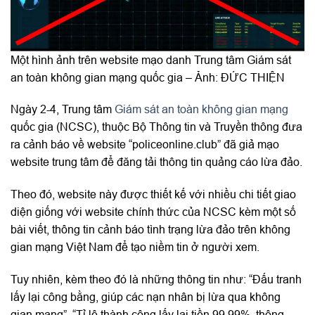
Một hình ảnh trên website mạo danh Trung tâm Giám sát
an toàn không gian mạng quốc gia – Ảnh: ĐỨC THIỆN
Ngày 2-4, Trung tâm
Giám sát an toàn không gian mạng
quốc gia (NCSC), thuộc Bộ Thông tin và Truyền thông đưa
ra cảnh báo về website “policeonline.club” đã giả mạo
website trung tâm để đăng tải thông tin quảng cáo lừa đảo.
Theo đó, website này được thiết kế với nhiều chi tiết giao
diện giống với website chính thức của NCSC kèm một số
bài viết, thông tin cảnh báo tình trạng lừa đảo trên không
gian mạng Việt Nam để tạo niềm tin ở người xem.
Tuy nhiên, kèm theo đó là những thông tin như: “Đấu tranh
lấy lại công bằng, giúp các nạn nhân bị lừa qua không
gian mạng”, “Tỉ lệ thành công lấy lại tiền 99,99%, thông