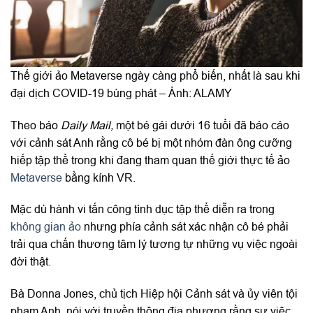
Thế giới ảo Metaverse ngày càng phổ biến, nhất là sau khi
đại dịch COVID-19 bùng phát – Ảnh: ALAMY
Theo báo
Daily Mail,
một bé gái dưới 16 tuổi đã báo cáo
với cảnh sát Anh rằng cô bé bị một nhóm đàn ông cưỡng
hiếp tập thể trong khi đang tham quan thế giới thực tế ảo
Metaverse
bằng kính VR.
Mặc dù hành vi tấn công tình dục tập thể diễn ra trong
không gian ảo
nhưng phía cảnh sát xác nhận cô bé phải
trải qua chấn thương tâm lý tương tự những vụ việc ngoài
đời thật.
Bà Donna Jones, chủ tịch Hiệp hội Cảnh sát và ủy viên tội
phạm Anh, nói với truyền thông địa phương rằng sự việc