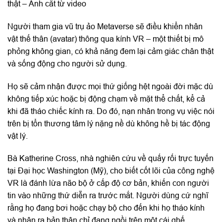
thật – Ảnh cắt từ video
Người tham gia vũ trụ ảo Metaverse sẽ điều khiển nhân
vật thế thân (avatar) thông qua kính VR – một thiết bị mô
phỏng không gian, có khả năng đem lại cảm giác chân thật
và sống động cho người sử dụng.
Họ sẽ cảm nhận được mọi thứ giống hệt ngoài đời mặc dù
không tiếp xúc hoặc bị động chạm về mặt thể chất, kể cả
khi đã tháo chiếc kính ra. Do đó, nạn nhân trong vụ việc nói
trên bị tổn thương tâm lý nặng nề dù không hề bị tác động
vật lý.
Bà Katherine Cross, nhà nghiên cứu về quấy rối trực tuyến
tại Đại học Washington (Mỹ), cho biết cốt lõi của công nghệ
VR là đánh lừa não bộ ở cấp độ cơ bản, khiến con người
tin vào những thứ diễn ra trước mắt. Người dùng cứ nghĩ
rằng họ đang bơi hoặc chạy bộ cho đến khi họ tháo kính
và nhận ra bản thân chỉ đang ngồi trên một cái ghế.