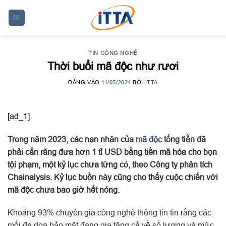
Skip
to
content
TIN CÔNG NGHỆ
Thời buổi mã độc như rươi
ĐĂNG VÀO
11/05/2024
BỞI
ITTA
[ad_1]
Trong năm 2023, các nạn nhân của
mã độc
tống tiền đã
phải cắn răng đưa hơn 1 tỉ USD bằng tiền mã hóa cho bọn
tội phạm, một kỷ lục chưa từng có, theo Công ty phân tích
Chainalysis. Kỷ lục buồn này cũng cho thấy cuộc chiến với
mã độc chưa bao giờ hết nóng.
Khoảng 93% chuyên gia công nghệ thông tin tin rằng các
mối đe dọa bảo mật đang gia tăng cả về số lượng và mức