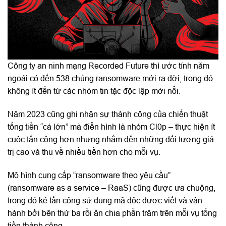
Công ty an ninh mạng Recorded Future thì ước tính năm
ngoái có đến 538 chủng ransomware mới ra đời, trong đó
không ít đến từ các nhóm tin tặc độc lập mới nổi.
Năm 2023 cũng ghi nhận sự thành công của chiến thuật
tống tiền “cá lớn” mà điển hình là nhóm Cl0p – thực hiện ít
cuộc tấn công hơn nhưng nhắm đến những đối tượng giá
trị cao và thu về nhiều tiền hơn cho mỗi vụ.
Mô hình cung cấp “ransomware theo yêu cầu”
(ransomware as a service – RaaS) cũng được ưa chuộng,
trong đó kẻ tấn công sử dụng mã độc được viết và vận
hành bởi bên thứ ba rồi ăn chia phần trăm trên mỗi vụ tống
tiền thành công.