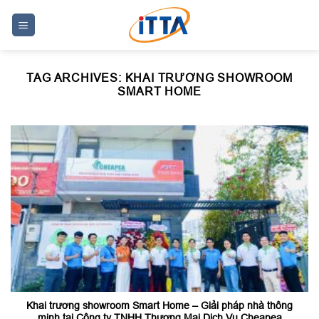
Skip
to
content
TAG ARCHIVES:
KHAI TRƯƠNG SHOWROOM
SMART HOME
Khai trương showroom Smart Home – Giải pháp nhà thông
minh tại Công ty TNHH Thương Mại Dịch Vụ Cheapea