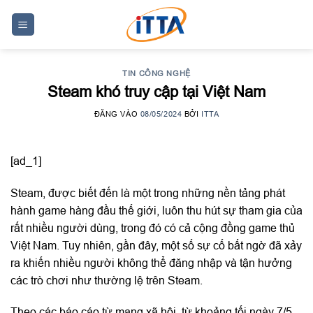
Skip
to
content
TIN CÔNG NGHỆ
Steam khó truy cập tại Việt Nam
ĐĂNG VÀO
08/05/2024
BỞI
ITTA
[ad_1]
Steam, được biết đến là một trong những nền tảng phát
hành game hàng đầu thế giới, luôn thu hút sự tham gia của
rất nhiều người dùng, trong đó có cả cộng đồng game thủ
Việt Nam. Tuy nhiên, gần đây, một số sự cố bất ngờ đã xảy
ra khiến nhiều người không thể đăng nhập và tận hưởng
các trò chơi như thường lệ trên Steam.
Theo các báo cáo từ mạng xã hội, từ khoảng tối ngày 7/5,