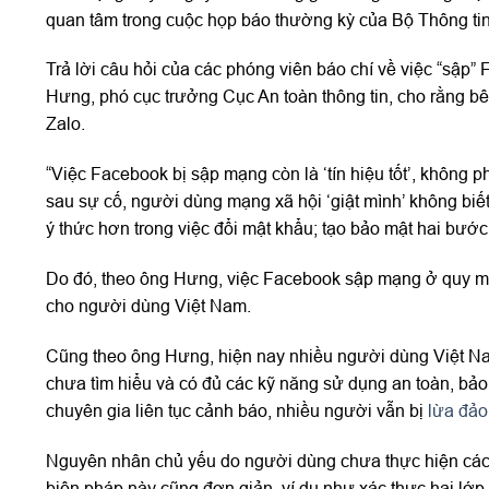
quan tâm trong cuộc họp báo thường kỳ của Bộ Thông tin
Trả lời câu hỏi của các phóng viên báo chí về việc “sậ
Hưng, phó cục trưởng Cục An toàn thông tin, cho rằng 
Zalo.
“Việc Facebook bị sập mạng còn là ‘tín hiệu tốt’, không 
sau sự cố, người dùng mạng xã hội ‘giật mình’ không biế
ý thức hơn trong việc đổi mật khẩu; tạo bảo mật hai bướ
Do đó, theo ông Hưng, việc Facebook sập mạng ở quy mô r
cho người dùng Việt Nam.
Cũng theo ông Hưng, hiện nay nhiều người dùng Việt Na
chưa tìm hiểu và có đủ các kỹ năng sử dụng an toàn, bảo
chuyên gia liên tục cảnh báo, nhiều người vẫn bị
lừa đả
Nguyên nhân chủ yếu do người dùng chưa thực hiện các 
biện pháp này cũng đơn giản, ví dụ như xác thực hai lớ