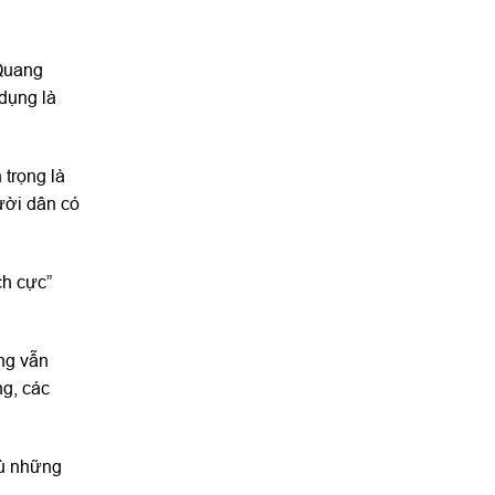
 Quang
dụng là
 trọng là
ười dân có
ch cực”
ng vẫn
ng, các
dù những