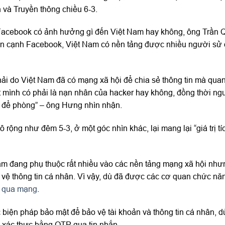
 và Truyền thông chiều 6-3.
p” Facebook có ảnh hưởng gì đến Việt Nam hay không, ông Trần
bên cạnh Facebook, Việt Nam có nền tảng được nhiều người sử 
phải do Việt Nam đã có mạng xã hội để chia sẻ thông tin mà quan
t mình có phải là nạn nhân của hacker hay không, đồng thời ng
c để phòng” – ông Hưng nhìn nhận.
ộng như đêm 5-3, ở một góc nhìn khác, lại mang lại “giá trị tí
m đang phụ thuộc rất nhiều vào các nền tảng mạng xã hội như
 vệ thông tin cá nhân. Vì vậy, dù đã được các cơ quan chức nă
o qua mạng
.
biện pháp bảo mật để bảo vệ tài khoản và thông tin cá nhân, 
p, xác thực bằng OTP qua tin nhắn…