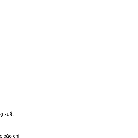
ng xuất
c báo chí