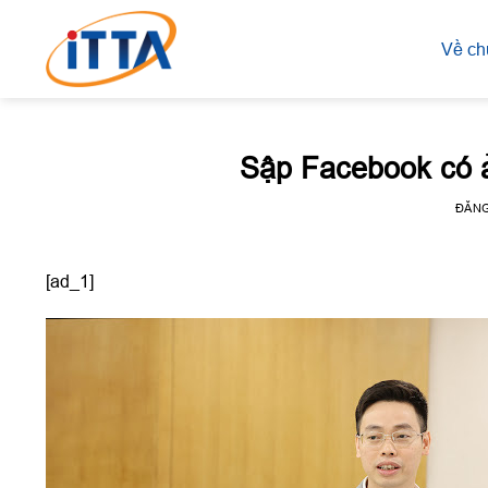
Skip
to
Về ch
content
Sập Facebook có 
ĐĂN
[ad_1]