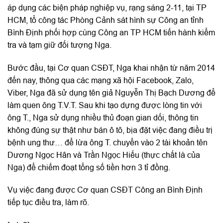
áp dụng các biện pháp nghiệp vụ, rạng sáng 2-11, tại TP
HCM, tổ công tác Phòng Cảnh sát hình sự Công an tỉnh
Bình Định phối hợp cùng Công an TP HCM tiến hành kiểm
tra và tạm giữ đối tượng Nga.
Bước đầu, tại Cơ quan CSĐT, Nga khai nhận từ năm 2014
đến nay, thông qua các mạng xã hội Facebook, Zalo,
Viber, Nga đã sử dụng tên giả Nguyễn Thị Bạch Dương để
làm quen ông T.V.T. Sau khi tạo dựng được lòng tin với
ông T., Nga sử dụng nhiều thủ đoạn gian dối, thông tin
không đúng sự thật như bán ô tô, bịa đặt việc đang điều trị
bệnh ung thư… để lừa ông T. chuyển vào 2 tài khoản tên
Dương Ngọc Hân và Trần Ngọc Hiếu (thực chất là của
Nga) để chiếm đoạt tổng số tiền hơn 3 tỉ đồng.
Vụ việc đang được Cơ quan CSĐT Công an Bình Định
tiếp tục điều tra, làm rõ.