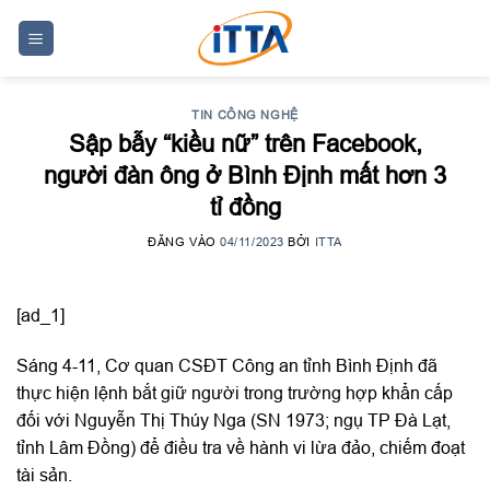
Skip
to
content
TIN CÔNG NGHỆ
Sập bẫy “kiều nữ” trên Facebook,
người đàn ông ở Bình Định mất hơn 3
tỉ đồng
ĐĂNG VÀO
04/11/2023
BỞI
ITTA
[ad_1]
Sáng 4-11, Cơ quan CSĐT Công an tỉnh Bình Định đã
thực hiện lệnh bắt giữ người trong trường hợp khẩn cấp
đối với Nguyễn Thị Thúy Nga (SN 1973; ngụ TP Đà Lạt,
tỉnh Lâm Đồng) để điều tra về hành vi lừa đảo, chiếm đoạt
tài sản.