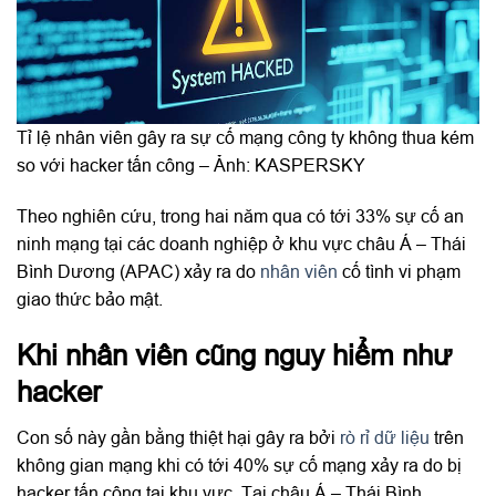
Tỉ lệ nhân viên gây ra sự cố mạng công ty không thua kém
so với hacker tấn công – Ảnh: KASPERSKY
Theo nghiên cứu, trong hai năm qua có tới 33% sự cố an
ninh mạng tại các doanh nghiệp ở khu vực châu Á – Thái
Bình Dương (APAC) xảy ra do
nhân viên
cố tình vi phạm
giao thức bảo mật.
Khi nhân viên cũng nguy hiểm như
hacker
Con số này gần bằng thiệt hại gây ra bởi
rò rỉ dữ liệu
trên
không gian mạng khi có tới 40% sự cố mạng xảy ra do bị
hacker tấn công tại khu vực. Tại châu Á – Thái Bình