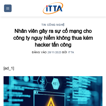
Skip
to
content
TIN CÔNG NGHỆ
Nhân viên gây ra sự cố mạng cho
công ty nguy hiểm không thua kém
hacker tấn công
ĐĂNG VÀO
28/11/2023
BỞI
ITTA
[ad_1]