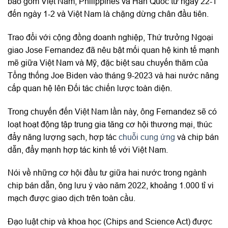
bao gồm Việt Nam, Philippines và Hàn Quốc từ ngày 22-1
đến ngày 1-2 và Việt Nam là chặng dừng chân đầu tiên.
Trao đổi với cộng đồng doanh nghiệp, Thứ trưởng Ngoại
giao Jose Fernandez đã nêu bật mối quan hệ kinh tế mạnh
mẽ giữa Việt Nam và Mỹ, đặc biệt sau chuyến thăm của
Tổng thống Joe Biden vào tháng 9-2023 và hai nước nâng
cấp quan hệ lên Đối tác chiến lược toàn diện.
Trong chuyến đến Việt Nam lần này, ông Fernandez sẽ có
loạt hoạt động tập trung gia tăng cơ hội thương mại, thúc
đẩy năng lượng sạch, hợp tác
chuỗi cung ứng
và chip bán
dẫn, đẩy mạnh hợp tác kinh tế với Việt Nam.
Nói về những cơ hội đầu tư giữa hai nước trong ngành
chip bán dẫn, ông lưu ý vào năm 2022, khoảng 1.000 tỉ vi
mạch được giao dịch trên toàn cầu.
Đạo luật chip và khoa học (Chips and Science Act) được