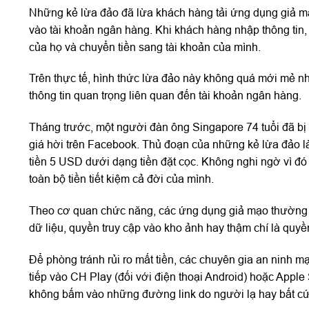
Những kẻ lừa đảo đã lừa khách hàng tải ứng dụng giả m
vào tài khoản ngân hàng. Khi khách hàng nhập thông tin,
của họ và chuyển tiền sang tài khoản của mình.
Trên thực tế, hình thức lừa đảo này không quá mới mẻ nh
thông tin quan trọng liên quan đến tài khoản ngân hàng.
Tháng trước, một người đàn ông Singapore 74 tuổi đã bị
giá hời trên Facebook. Thủ đoạn của những kẻ lừa đảo l
tiền 5 USD dưới dạng tiền đặt cọc. Không nghi ngờ vì đó
toàn bộ tiền tiết kiệm cả đời của mình.
Theo cơ quan chức năng, các ứng dụng giả mạo thường c
dữ liệu, quyền truy cập vào kho ảnh hay thậm chí là quyền
Để phòng tránh rủi ro mất tiền, các chuyên gia an ninh 
tiếp vào CH Play (đối với điện thoại Android) hoặc Apple
không bấm vào những đường link do người lạ hay bất cứ