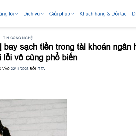
úng tôi
Dịch vụ
Giải pháp
Khách hàng & Đối tác
D
TIN CÔNG NGHỆ
ị bay sạch tiền trong tài khoản ngân
 lỗi vô cùng phổ biến
G VÀO
22/11/2023
BỞI
ITTA