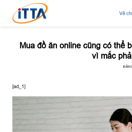
Skip
to
Về ch
content
Mua đồ ăn online cũng có thể b
vì mắc phải
ĐĂN
[ad_1]