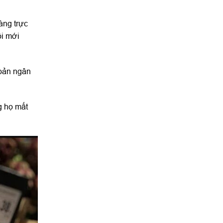
àng trực
ồi mới
hoản ngân
g họ mất