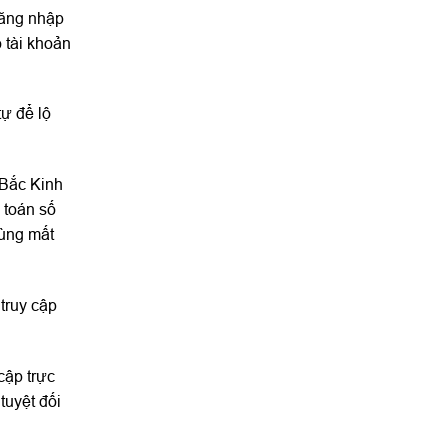
đăng nhập
 tài khoản
ự để lộ
 Bắc Kinh
 toán số
cùng mất
truy cập
cập trực
tuyệt đối