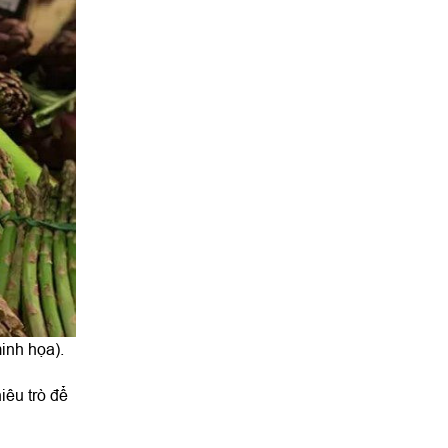
inh họa).
iêu trò để