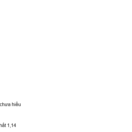
 chưa hiểu
hất 1,14