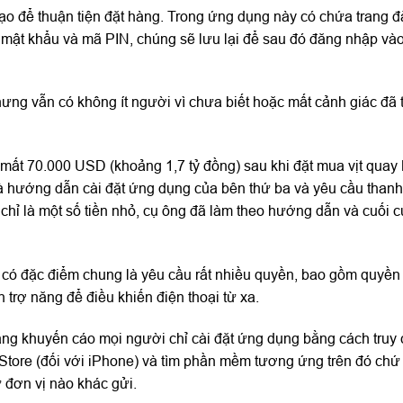
ạo để thuận tiện đặt hàng. Trong ứng dụng này có chứa trang 
 mật khẩu và mã PIN, chúng sẽ lưu lại để sau đó đăng nhập vào
ưng vẫn có không ít người vì chưa biết hoặc mất cảnh giác đã t
 mất 70.000 USD (khoảng 1,7 tỷ đồng) sau khi đặt mua vịt quay
à hướng dẫn cài đặt ứng dụng của bên thứ ba và yêu cầu thanh
 chỉ là một số tiền nhỏ, cụ ông đã làm theo hướng dẫn và cuối 
ó đặc điểm chung là yêu cầu rất nhiều quyền, bao gồm quyền 
 trợ năng để điều khiến điện thoại từ xa.
mạng khuyến cáo mọi người chỉ cài đặt ứng dụng bằng cách truy 
 Store (đối với iPhone) và tìm phần mềm tương ứng trên đó chứ 
 đơn vị nào khác gửi.