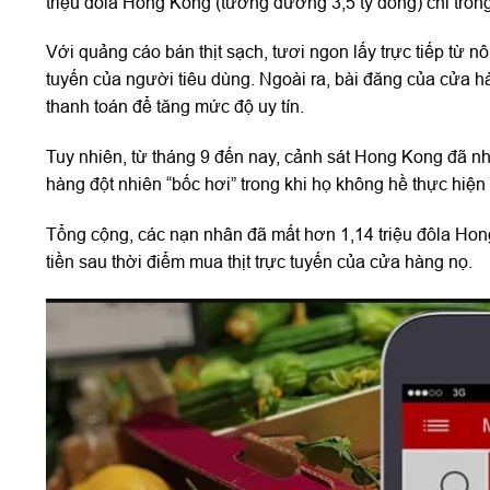
triệu đôla Hong Kong (tương đương 3,5 tỷ đồng) chỉ tron
Với quảng cáo bán thịt sạch, tươi ngon lấy trực tiếp từ
tuyến của người tiêu dùng. Ngoài ra, bài đăng của cửa 
thanh toán để tăng mức độ uy tín.
Tuy nhiên, từ tháng 9 đến nay, cảnh sát Hong Kong đã nhậ
hàng đột nhiên “bốc hơi” trong khi họ không hề thực hiện
Tổng cộng, các nạn nhân đã mất hơn 1,14 triệu đôla Hon
tiền sau thời điểm mua thịt trực tuyến của cửa hàng nọ.