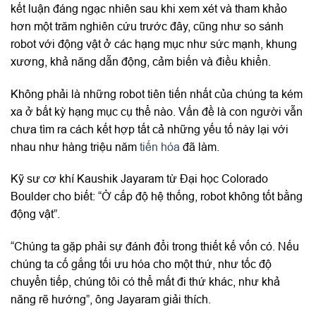
kết luận đáng ngạc nhiên sau khi xem xét và tham khảo
hơn một trăm nghiên cứu trước đây, cũng như so sánh
robot với động vật ở các hạng mục như sức mạnh, khung
xương, khả năng dẫn động, cảm biến và điều khiển.
Không phải là những robot tiên tiến nhất của chúng ta kém
xa ở bất kỳ hạng mục cụ thể nào. Vấn đề là con người vẫn
chưa tìm ra cách kết hợp tất cả những yếu tố này lại với
nhau như hàng triệu năm
tiến hóa
đã làm.
Kỹ sư cơ khí Kaushik Jayaram từ Đại học Colorado
Boulder cho biết: “Ở cấp độ hệ thống, robot không tốt bằng
động vật”.
“Chúng ta gặp phải sự đánh đổi trong thiết kế vốn có. Nếu
chúng ta cố gắng tối ưu hóa cho một thứ, như tốc độ
chuyển tiếp, chúng tôi có thể mất đi thứ khác, như khả
năng rẽ hướng”, ông Jayaram giải thích.