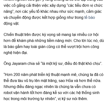
việc cố gắng cải thiện việc xây dựng “các tiểu đơn vị chức
năng”, nơi các yếu tố khác nhau như sức mạnh, cảm giác
và chuyển động được kết hợp giống như trong
tế bào
động vật.
Chiến thuật trên được kỳ vọng sẽ mang lại nhiều cơ hội
hơn để khám phá những tiềm năng mới. Cho tới lúc nó, dù
là báo gấm hay loài gián cũng có thể vượt trội hơn công
nghệ hiện đại.
Ông Jayaram chia sẻ “là một kỹ sư, điều đó thật khó chịu”.
“Hơn 200 năm phát triển kỹ thuật mạnh mẽ, chúng ta đã có
thể đưa tàu vũ trụ lên mặt trăng, sao Hỏa và hơn thế nữa.
Nhưng điều đáng ngạc nhiên là chúng ta vẫn chưa có
robot vận hành tốt hơn đáng kể so với các hệ thống sinh
học trong môi trường tự nhiên”, vị kỹ sư nói thêm.