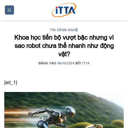
Skip
to
content
TIN CÔNG NGHỆ
Khoa học tiến bộ vượt bậc nhưng vì
sao robot chưa thể nhanh như động
vật?
ĐĂNG VÀO
06/05/2024
BỞI
ITTA
[ad_1]