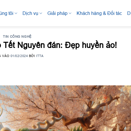
úng tôi
Dịch vụ
Giải pháp
Khách hàng & Đối tác
D
TIN CÔNG NGHỆ
ịp Tết Nguyên đán: Đẹp huyền ảo!
G VÀO
01/02/2024
BỞI
ITTA