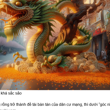
 khá sắc sảo
rồng trở thành đề tài bàn tán của dân cư mạng, thì dưới “góc nh