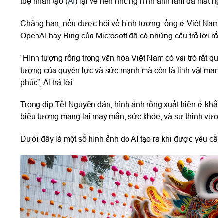
tuệ nhân tạo (
AI
) lại vẽ nên những hình ảnh làm đã mắt 
Chẳng hạn, nếu được hỏi về hình tượng rồng ở Việt Nam
OpenAI hay Bing của Microsoft đã có những câu trả lời rất
“Hình tượng rồng trong văn hóa Việt Nam có vai trò rất qu
tượng của quyền lực và sức mạnh mà còn là linh vật mang
phúc”, AI trả lời.
Trong dịp Tết Nguyên đán, hình ảnh rồng xuất hiện ở khắ
biểu tượng mang lại may mắn, sức khỏe, và sự thịnh vư
Dưới đây là một số hình ảnh do AI tạo ra khi được yêu cầ