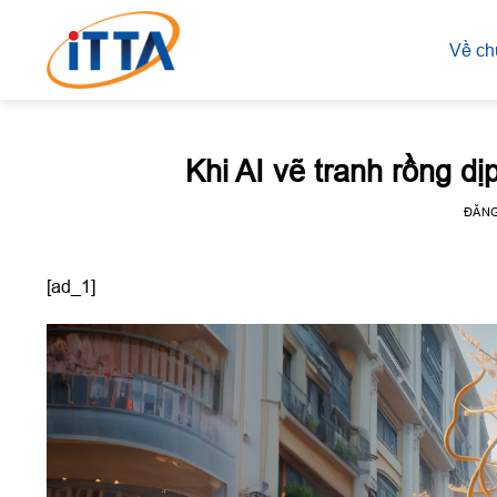
Skip
to
Về ch
content
Khi AI vẽ tranh rồng d
ĐĂN
[ad_1]