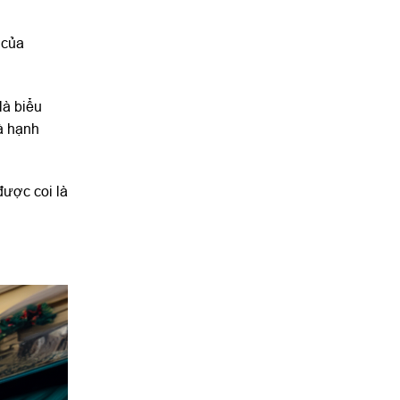
 của
là biểu
à hạnh
được coi là