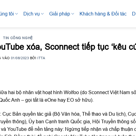
úng tôi
Dịch vụ
Giải pháp
Khách hàng & Đối tác
D
TIN CÔNG NGHỆ
uTube xóa, Sconnect tiếp tục ‘kêu c
G VÀO
01/08/2023
BỞI
ITTA
giữa hai bộ nhân vật hoạt hình Wolfoo (do Sconnect Việt Nam s
uốc Anh – gọi tắt là eOne hay EO sở hữu).
 Cục Bản quyền tác giả (Bộ Văn hóa, Thể thao và Du lịch), Cụ
 Truyền thông), Ủy ban Cạnh tranh Quốc gia, Hội Truyền thông s
e và YouTube để nền tảng này: Ngừng tiếp nhận và chấp thuận 