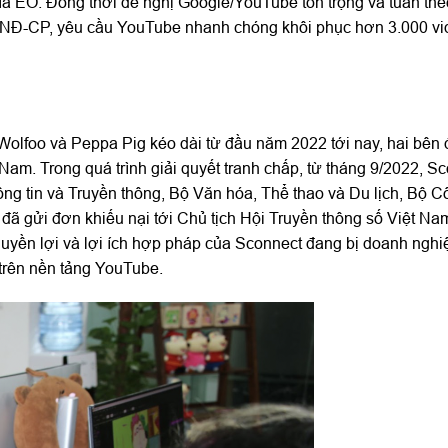
ía EO. Đồng thời đề nghị Google/YouTube tôn trọng và tuân th
23/NĐ-CP, yêu cầu YouTube nhanh chóng khôi phục hơn 3.000 v
Wolfoo và Peppa Pig kéo dài từ đầu năm 2022 tới nay, hai bên
 Nam. Trong quá trình giải quyết tranh chấp, từ tháng 9/2022, S
ông tin và Truyền thông, Bộ Văn hóa, Thể thao và Du lịch, Bộ 
đã gửi đơn khiếu nại tới Chủ tịch Hội Truyền thông số Việt N
quyền lợi và lợi ích hợp pháp của Sconnect đang bị doanh ngh
 trên nền tảng YouTube.