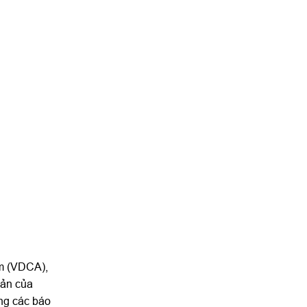
am (VDCA),
bản của
ng các báo