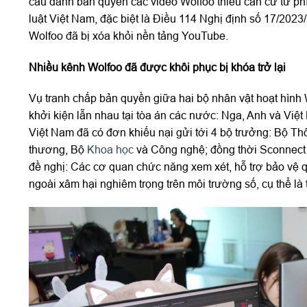
cầu đánh bản quyền các video Wolfoo thiếu căn cứ từ ph
luật Việt Nam, đặc biệt là Điều 114 Nghị định số 17/20
Wolfoo đã bị xóa khỏi nền tảng YouTube.
Nhiều kênh Wolfoo đã được khôi phục bị khóa trở lại
Vụ tranh chấp bản quyền giữa hai bộ nhân vật hoạt hình 
khởi kiện lẫn nhau tại tòa án các nước: Nga, Anh và Việt
Việt Nam đã có đơn khiếu nại gửi tới 4 bộ trưởng: Bộ Th
thương, Bộ
Khoa học
và Công nghệ; đồng thời Sconnect 
đề nghị: Các cơ quan chức năng xem xét, hỗ trợ bảo vệ 
ngoài xâm hại nghiêm trọng trên môi trường số, cụ thể là