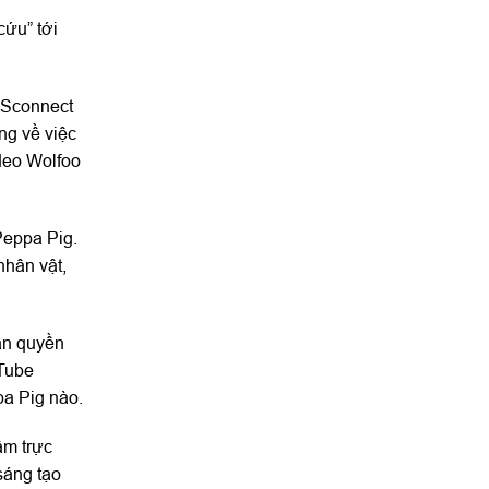
cứu” tới
 Sconnect
ng về việc
deo Wolfoo
Peppa Pig.
nhân vật,
ản quyền
uTube
pa Pig nào.
âm trực
sáng tạo