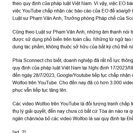
theo quy định của pháp luật Việt Nam. Vì vậy, việc EO b
việc YouTube chấp nhận các báo cáo của EO để xóa/gỡ b
Luật sư Phạm Văn Anh, Trưởng phòng Pháp chế của Sco
Cũng theo Luật sư Phạm Văn Anh, những âm thanh nói trê
được sử dụng phổ biến trên toàn cầu. Những từ ngữ tạo 
dung tác phẩm, không thuộc sở hữu của bất kỳ chủ thể nà
Phía Sconnect cho biết, doanh nghiệp đã rất nỗ lực thôn
quy định của pháp luật Việt Nam tại Nghị định 17/2023/
đến ngày 28/7/2023, Google/Youtube tiếp tục chấp nhận 
Wolfoo trên YouTube. Cho đến nay đã có hơn 3.000 video
phục vẫn tiếp tục tăng lên.
Các video Wolfoo trên YouTube là đối tượng tranh chấp
thụ lý giải quyết, đến nay chưa có bất cứ Tòa án nào ra 
ngăn chặn/xóa bỏ các video Wolfoo là sai quy định tại Đ
[ad_2]