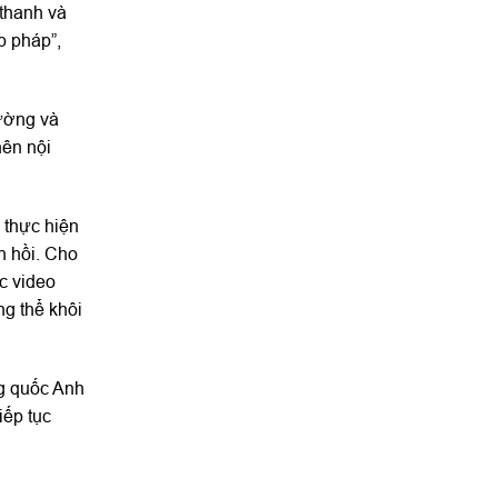
 thanh và
p pháp”,
hường và
nên nội
 thực hiện
n hồi. Cho
c video
g thể khôi
g quốc Anh
iếp tục