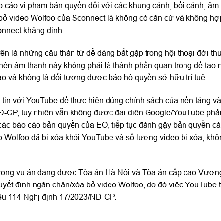
áo cáo vi phạm bản quyền đối với các khung cảnh, bối cảnh, âm
ỏ video Wolfoo của Sconnect là không có căn cứ và không hợ
nnect khẳng định.
n là những câu thán từ dễ dàng bắt gặp trong hội thoại đời t
nên âm thanh này không phải là thành phần quan trọng để tạo 
o và không là đối tượng được bảo hộ quyền sở hữu trí tuệ.
g tin với YouTube để thực hiện đúng chính sách của nền tảng và
NĐ-CP, tuy nhiên vẫn không được đại diện Google/YouTube phả
các báo cáo bản quyền của EO, tiếp tục đánh gậy bản quyền cá
 Wolfoo đã bị xóa khỏi YouTube và số lượng video bị xóa, khôn
 trong vụ án đang được Tòa án Hà Nội và Tòa án cấp cao Vươn
quyết định ngăn chặn/xóa bỏ video Wolfoo, do đó việc YouTube t
iều 114 Nghị định 17/2023/NĐ-CP.