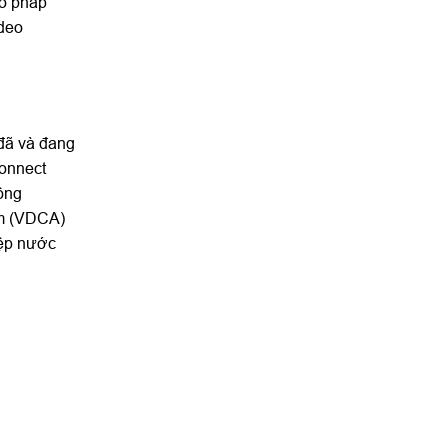
eo pháp
ideo
 đã và đang
connect
Công
am (VDCA)
iệp nước