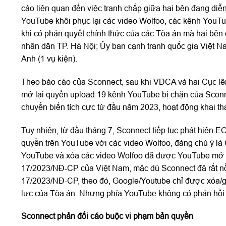
cáo liên quan đến việc tranh chấp giữa hai bên đang diễ
YouTube khôi phục lại các video Wolfoo, các kênh YouTub
khi có phán quyết chính thức của các Tòa án mà hai bên 
nhân dân TP. Hà Nội; Ủy ban cạnh tranh quốc gia Việt Na
Anh (1 vụ kiện).
Theo báo cáo của Sconnect, sau khi VDCA và hai Cục lên
mở lại quyền upload 19 kênh YouTube bị chặn của Scon
chuyển biến tích cực từ đầu năm 2023, hoạt động khai t
Tuy nhiên, từ đầu tháng 7, Sconnect tiếp tục phát hiện 
quyền trên YouTube với các video Wolfoo, đáng chú ý là
YouTube và xóa các video Wolfoo đã được YouTube mở ra 
17/2023/NĐ-CP của Việt Nam, mặc dù Sconnect đã rất nỗ 
17/2023/NĐ-CP, theo đó, Google/Youtube chỉ được xóa/g
lực của Tòa án. Nhưng phía YouTube không có phản hồi v
Sconnect phản đối cáo buộc vi phạm bản quyền