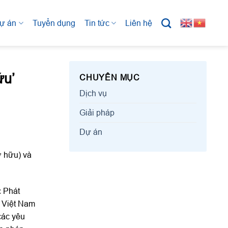
ự án
Tuyển dụng
Tin tức
Liên hệ
ứu’
CHUYÊN MỤC
Dịch vụ
Giải pháp
Dự án
ở hữu) và
c Phát
ố Việt Nam
các yêu