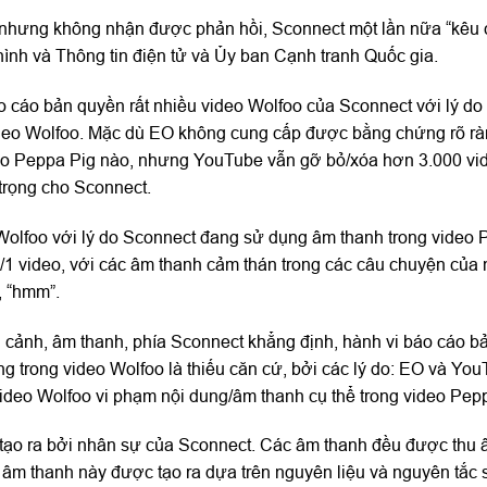
e nhưng không nhận được phản hồi, Sconnect một lần nữa “kêu 
ình và Thông tin điện tử và Ủy ban Cạnh tranh Quốc gia.
 cáo bản quyền rất nhiều video Wolfoo của Sconnect với lý do
ideo Wolfoo. Mặc dù EO không cung cấp được bằng chứng rõ rà
ideo Peppa Pig nào, nhưng YouTube vẫn gỡ bỏ/xóa hơn 3.000 vi
 trọng cho Sconnect.
Wolfoo với lý do Sconnect đang sử dụng âm thanh trong video 
1 video, với các âm thanh cảm thán trong các câu chuyện của 
”, “hmm”.
i cảnh, âm thanh, phía Sconnect khẳng định, hành vi báo cáo b
g trong video Wolfoo là thiếu căn cứ, bởi các lý do: EO và Yo
deo Wolfoo vi phạm nội dung/âm thanh cụ thể trong video Pep
tạo ra bởi nhân sự của Sconnect. Các âm thanh đều được thu 
h, âm thanh này được tạo ra dựa trên nguyên liệu và nguyên tắc 