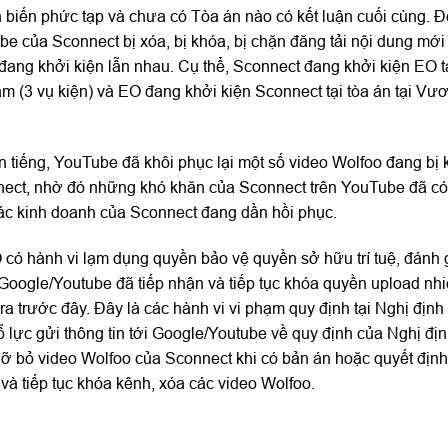
n biến phức tạp và chưa có Tòa án nào có kết luận cuối cùng. Đ
e của Sconnect bị xóa, bị khóa, bị chặn đăng tải nội dung mới
đang khởi kiện lẫn nhau. Cụ thể, Sconnect đang khởi kiện EO t
m (3 vụ kiện) và EO đang khởi kiện Sconnect tại tòa án tại Vư
 tiếng, YouTube đã khôi phục lại một số video Wolfoo đang bị 
nect, nhờ đó những khó khăn của Sconnect trên YouTube đã c
hác kinh doanh của Sconnect đang dần hồi phục.
EO có hành vi lạm dụng quyền bảo vệ quyền sở hữu trí tuệ, đánh
 Google/Youtube đã tiếp nhận và tiếp tục khóa quyền upload nh
trước đây. Đây là các hành vi vi phạm quy định tại Nghị định
lực gửi thông tin tới Google/Youtube về quy định của Nghị đị
ỡ bỏ video Wolfoo của Sconnect khi có bản án hoặc quyết định
à tiếp tục khóa kênh, xóa các video Wolfoo.