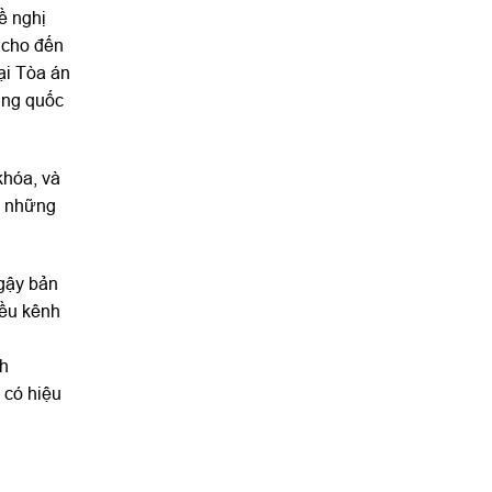
ề nghị
 cho đến
ại Tòa án
ơng quốc
khóa, và
ó những
 gậy bản
iều kênh
nh
 có hiệu