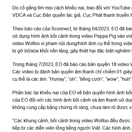
Do cố gắng tìm mọi cách khiếu nại, trao đổi với YouTub
VDCA và Cục Bản quyền tác giả, Cục Phát thanh truyền h
Theo báo cáo của Sconnect, từ tháng 04/2023, EO đã báo
sử dụng hình ảnh bối cảnh trong video Peppa Pig vào v
video Wolfoo vi phạm nội dung/hình ảnh cụ thể trong v
bị gỡ bỏ/xóa khỏi nền tảng, gây thiệt hại đặc biệt nghiêm
Trong tháng 7/2023, EO đã báo cáo bản quyền 18 video 
Các video bị đánh bản quyền âm thanh chỉ chiếm 01 giây/
cụ thể là các âm: “Hurray”, “oh”, “tiếng cười”, “wow”, “huh
Phản bác lại khiếu nại của EO về bản quyền hình ảnh bố
của EO đối với các hình ảnh bối cảnh và âm thanh sử dụn
không cung cấp bằng chứng rõ ràng, chưa làm rõ được vi
“Các khung cảnh, bối cảnh trong video Wolfoo đều được 
tiếp từ các diễn viên lồng tiếng người Việt. Các hình ản