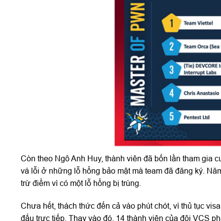
Còn theo Ngô Anh Huy, thành viên đã bốn lần tham gia cuộc
vá lỗi ở những lỗ hổng bảo mật mà team đã đăng ký. Năm n
trừ điểm vì có một lỗ hổng bị trùng.
Chưa hết, thách thức đến cả vào phút chót, vì thủ tục vi
đấu trực tiếp. Thay vào đó, 14 thành viên của đội VCS phả