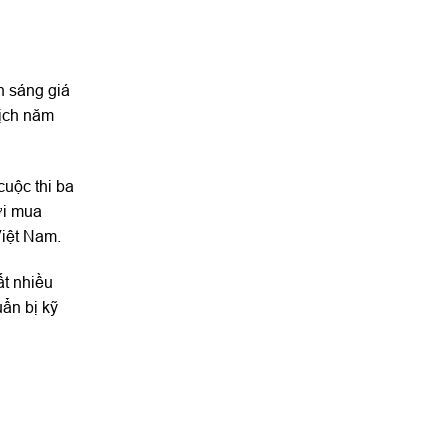
n sáng giá
địch năm
cuộc thi ba
ới mua
Việt Nam.
ất nhiều
ẩn bị kỹ