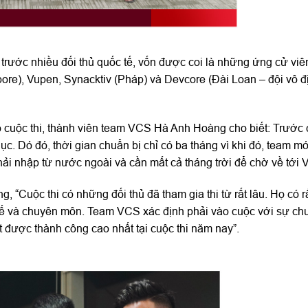
 trước nhiều đối thủ quốc tế, vốn được coi là những ứng cử viê
pore), Vupen, Synacktiv (Pháp) và Devcore (Đài Loan – đội vô 
o cuộc thi, thành viên team VCS Hà Anh Hoàng cho biết: Trước 
ục. Dó đó, thời gian chuẩn bị chỉ có ba tháng vì khi đó, team m
phải nhập từ nước ngoài và cần mất cả tháng trời để chờ về tới 
“Cuộc thi có những đối thủ đã tham gia thi từ rất lâu. Họ có r
 tế và chuyên môn. Team VCS xác định phải vào cuộc với sự chu
t được thành công cao nhất tại cuộc thi năm nay”.