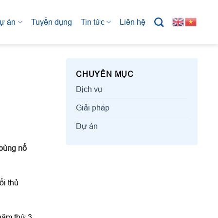
ự án
Tuyển dụng
Tin tức
Liên hệ
CHUYÊN MỤC
Dịch vụ
Giải pháp
Dự án
 bùng nổ
ối thủ
 năm thứ 3