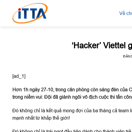
Skip
to
Về ch
content
‘Hacker’ Viettel 
ĐĂN
[ad_1]
Hơn 1h ngày 27-10, trong căn phòng còn sáng đèn của 
trong niềm vui: Đội đã giành ngôi vô địch cuộc thi tấn c
Đó không chỉ là kết quả mong đợi của ba tháng cả team l
mạnh nhất từ khắp thế giới!
Đó không chỉ là trái ngọt đầu tiên dành cho thành viên 