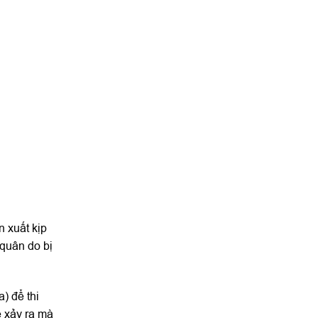
n xuất kịp
 quân do bị
) để thi
ể xảy ra mà