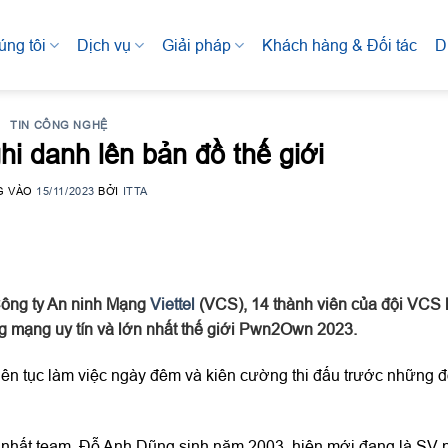
úng tôi
Dịch vụ
Giải pháp
Khách hàng & Đối tác
D
TIN CÔNG NGHỆ
ghi danh lên bản đồ thế giới
G VÀO
15/11/2023
BỞI
ITTA
Công ty An ninh Mạng
Viettel
(VCS), 14 thành viên của đội VCS
ông mạng uy tín và lớn nhất thế giới Pwn2Own 2023.
iên tục làm việc ngày đêm và kiên cường thi đấu trước những đ
trẻ nhất team, Đỗ Anh Dũng sinh năm 2003, hiện mới đang là SV