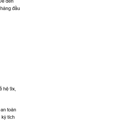
 Để đến
y hàng đầu
ế hệ 9x,
 an toàn
kỳ tích