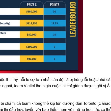
 thi này, nỗi lo sợ lớn nhất của đội là bị trùng lỗi hoặc nhà sả
goái, team Viettel tham gia cuộc thi chỉ giành được ngôi vị Á
sa bị chậm, cả team không thể kịp lên đường đến Toronto (Canada
i thi đấu trực tuyến với bao thấp thỏm về những trục trặc có th