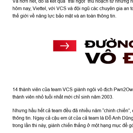
Và hơn hết, đó là kết quả “trái ngọt” thu hoạch từ nhữn
hôm nay, Viettel, với VCS và đội ngũ các chuyên gia an to
thế giới về năng lực bảo mật và an toàn thông tin.
14 thành viên của team VCS giành ngôi vô địch Pwn2Own 2
thành viên nhỏ tuổi nhất mới chỉ sinh năm 2003.
Nhưng hầu hết cả team đều đã nhiều năm “chinh chiến”, c
thông tin. Ngay cả cậu em út của cả team là Đỗ Anh Dũng
trong lần thi này, giành chiến thắng ở một hạng mục để g