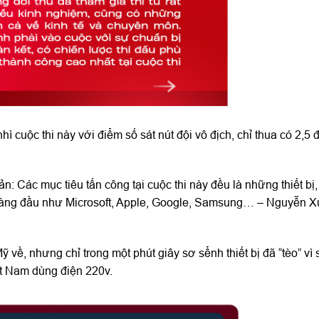
cuộc thi này với điểm số sát nút đội vô địch, chỉ thua có 2,5 
: Các mục tiêu tấn công tại cuộc thi này đều là những thiết bị
t hàng đầu như Microsoft, Apple, Google, Samsung… – Nguyễn 
Mỹ về, nhưng chỉ trong một phút giây sơ sểnh thiết bị đã “tèo” vì
ệt Nam dùng điện 220v.