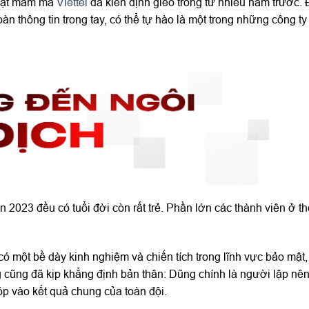
g hạt mầm mà
Viettel
đã kiên định gieo trồng từ nhiều năm trước.
àn thông tin trong tay, có thể tự hào là một trong những công t
023 đều có tuổi đời còn rất trẻ. Phần lớn các thành viên ở th
ó một bề dày kinh nghiệm và chiến tích trong lĩnh vực bảo mật,
 cũng đã kịp khẳng định bản thân: Dũng chính là người lập nên 
óp vào kết quả chung của toàn đội.