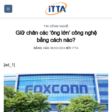
Skip
to
content
TIN CÔNG NGHỆ
Giữ chân các ‘ông lớn’ công nghệ
bằng cách nào?
ĐĂNG VÀO
08/03/2024
BỞI
ITTA
[ad_1]