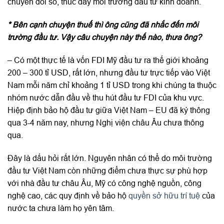
chuyển đổi số, thúc đẩy môi trường đầu tư kinh doanh.
* Bên cạnh chuyện thuế thì ông cũng đã nhắc đến môi
trường đầu tư. Vậy câu chuyện này thế nào, thưa ông?
– Có một thực tế là vốn FDI Mỹ đầu tư ra thế giới khoảng
200 – 300 tỉ USD, rất lớn, nhưng đầu tư trực tiếp vào Việt
Nam mỗi năm chỉ khoảng 1 tỉ USD trong khi chúng ta thuộc
nhóm nước dẫn đầu về thu hút đầu tư FDI của khu vực.
Hiệp định bảo hộ đầu tư giữa Việt Nam – EU đã ký thông
qua 3-4 năm nay, nhưng Nghị viện châu Âu chưa thông
qua.
Đây là dấu hỏi rất lớn. Nguyên nhân có thể do môi trường
đầu tư Việt Nam còn những điểm chưa thực sự phù hợp
với nhà đầu tư châu Âu, Mỹ có công nghệ nguồn, công
nghệ cao, các quy định về bảo hộ
quyền sở hữu trí tuệ
của
nước ta chưa làm họ yên tâm.