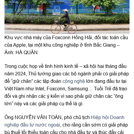
Khu vực nhà máy của Foxconn Hồng Hải, đối tác toàn cầu
của Apple, tại một khu công nghiệp ở tỉnh Bắc Giang –
Ảnh: HÀ QUÂN
Trong cuộc họp về tình hình kinh tế – xã hội hai tháng đầu
năm 2024, Thủ tướng giao các bộ ngành phải có giải pháp
để “giữ chân” các tập đoàn
công nghệ
lớn đang đầu tư tại
Việt Nam như Intel, Foxconn, Samsung… Tuổi Trẻ đã trao
đổi và ghi nhận các ý kiến vì sao phải giữ chân các “ông
lớn” này và các giải pháp cụ thể là gì.
Ông NGUYỄN VĂN TOÀN, phó chủ tịch
Hiệp hội Doanh
nghiệp
đầu tư nước ngoài
, cho rằng cần sớm có giải pháp
bù thuế tối thiểu toàn cầu cho nhà đầu tư và thúc đẩy cải