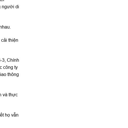
g người di
nhau.
cải thiện
8-3, Chính
c công ty
giao thông
nh và thực
ết họ vẫn