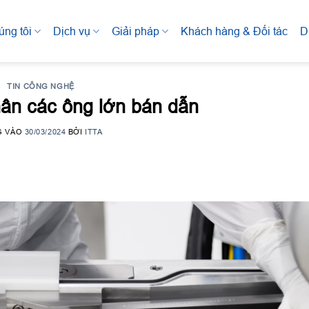
úng tôi
Dịch vụ
Giải pháp
Khách hàng & Đối tác
D
TIN CÔNG NGHỆ
hân các ông lớn bán dẫn
G VÀO
30/03/2024
BỞI
ITTA