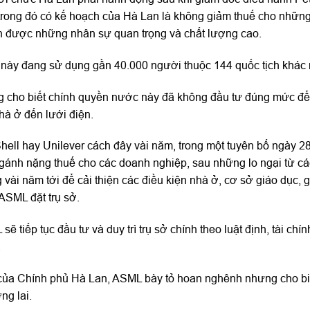
 trong đó có kế hoạch của Hà Lan là không giảm thuế cho nhữn
ển được những nhân sự quan trọng và chất lượng cao.
này đang sử dụng gần 40.000 người thuộc 144 quốc tịch khác 
 cho biết chính quyền nước này đã không đầu tư đúng mức để 
hà ở đến lưới điện.
Shell hay Unilever cách đây vài năm, trong một tuyên bố ngày 2
 gánh nặng thuế cho các doanh nghiệp, sau những lo ngại từ cá
 vài năm tới để cải thiện các điều kiện nhà ở, cơ sở giáo dục, 
ASML đặt trụ sở.
ẽ tiếp tục đầu tư và duy trì trụ sở chính theo luật định, tài chí
.
 của Chính phủ Hà Lan, ASML bày tỏ hoan nghênh nhưng cho bi
ng lai.