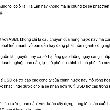
úng tôi có ở lại Hà Lan hay không mà là chúng tôi sẽ phát triển
g.
ết với ASML không chỉ là câu chuyện của riêng nước này mà còn
phát triển mạnh về bán dẫn hay đang phát triển ngành công ng
 nguồn tài nguyên hay cơ sở hạ tầng giao thông ngày càng ít hấ
 doanh nghiệp bán dẫn, lợi thế phải do chính chính phủ của nư
c tỉ USD để trợ cấp các công ty của chính nước này mở rộng ho
ớc khác. Intel được cho là sẽ nhận hơn 10 tỉ USD trợ cấp trong
“siêu cường bán dẫn” với dự án xây dựng trung tâm sản xuất b
USD cho ý tưởng lớn này.