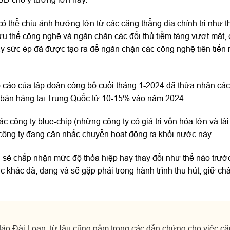
thể chịu ảnh hưởng lớn từ các căng thẳng địa chính trị như t
 ưu thế công nghệ và ngăn chặn các đối thủ tiềm tàng vượt mặt,
 sức ép đã được tạo ra để ngăn chặn các công nghệ tiên tiến r
 cáo của tập đoàn công bố cuối tháng 1-2024 đã thừa nhận các
 bán hàng tại Trung Quốc từ 10-15% vào năm 2024.
c công ty blue-chip (những công ty có giá trị vốn hóa lớn và tài
công ty đang cân nhắc chuyển hoạt động ra khỏi nước này.
an sẽ chấp nhận mức độ thỏa hiệp hay thay đổi như thế nào trướ
khác đã, đang và sẽ gặp phải trong hành trình thu hút, giữ ch
 đảo Đài Loan, từ lâu cũng nằm trong các dẫn chứng cho việc c