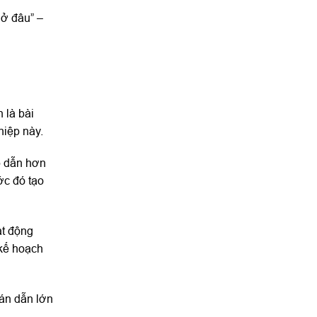
 ở đâu” –
 là bài
hiệp này.
p dẫn hơn
ớc đó tạo
ạt động
 kế hoạch
án dẫn lớn