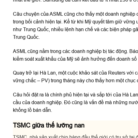
Câu chuyện của ASML cũng cho thấy một doanh nghiệp có 
trong bối cảnh hiện tại. Kể từ khi Mỹ quyết tâm giữ vững
như Trung Quốc, nhiều lệnh hạn chế và các biện pháp gây
Trung Quốc.
ASML cũng nằm trong các doanh nghiệp bị tác động. Báo
kiểm soát xuất khẩu của Mỹ sẽ ảnh hưởng đến doanh số
Quay trở lại Hà Lan, một cuộc khảo sát của Reuters với cá
vững chắc – PV) trong tháng này cho thấy hơn một chục 
Câu hỏi đặt ra là chính phủ hiện tại và sắp tới của Hà L
cầu của doanh nghiệp. Đó cũng là vấn đề mà những nước 
khổng lồ bán dẫn.
TSMC giữa thế lưỡng nan
TSMC, nhà sản xuất chip hàng đầu thế giới có trụ sở tại