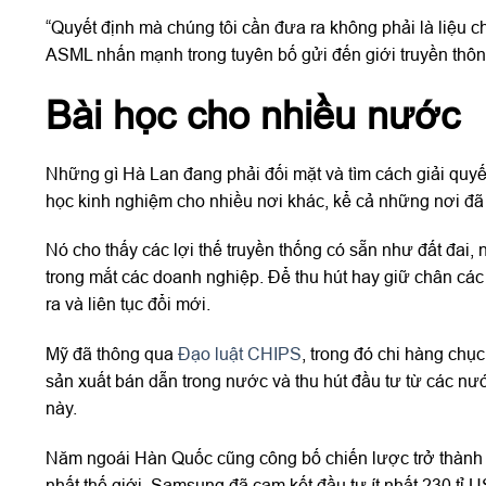
“Quyết định mà chúng tôi cần đưa ra không phải là liệu ch
ASML nhấn mạnh trong tuyên bố gửi đến giới truyền thôn
Bài học cho nhiều nước
Những gì Hà Lan đang phải đối mặt và tìm cách giải quy
học kinh nghiệm cho nhiều nơi khác, kể cả những nơi đã 
Nó cho thấy các lợi thế truyền thống có sẵn như đất đai,
trong mắt các doanh nghiệp. Để thu hút hay giữ chân các
ra và liên tục đổi mới.
Mỹ đã thông qua
Đạo luật CHIPS
, trong đó chi hàng chụ
sản xuất bán dẫn trong nước và thu hút đầu tư từ các nư
này.
Năm ngoái Hàn Quốc cũng công bố chiến lược trở thành 
nhất thế giới. Samsung đã cam kết đầu tư ít nhất 230 tỉ 