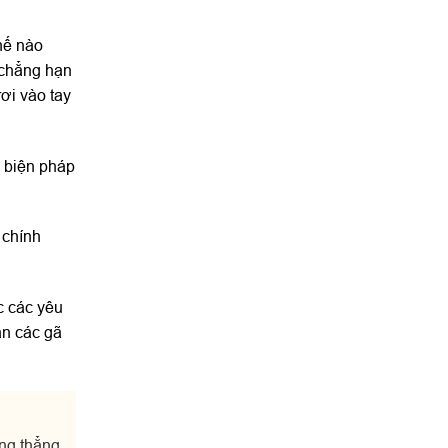
hế nào
 chẳng hạn
ơi vào tay
 biện pháp
 chính
c các yêu
ân các gã
ăng thẳng