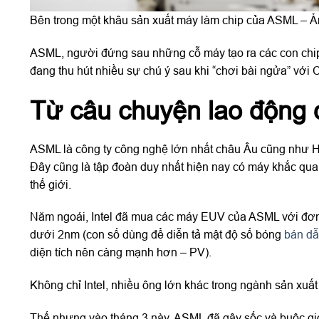
Bên trong một khâu sản xuất máy làm chip của ASML – A
ASML, người đứng sau những cỗ máy tạo ra các con chip 
đang thu hút nhiều sự chú ý sau khi “chơi bài ngửa” với 
Từ câu chuyện lao động 
ASML là công ty công nghệ lớn nhất châu Âu cũng như Hà 
Đây cũng là tập đoàn duy nhất hiện nay có máy khắc quang
thế giới.
Năm ngoái, Intel đã mua các máy EUV của ASML với đơn g
dưới 2nm (con số dùng để diễn tả mật độ số bóng
bán d
diện tích nên càng mạnh hơn – PV).
Không chỉ Intel, nhiều ông lớn khác trong ngành sản xu
Thế nhưng vào tháng 3 này, ASML đã gây sốc và buộc gi