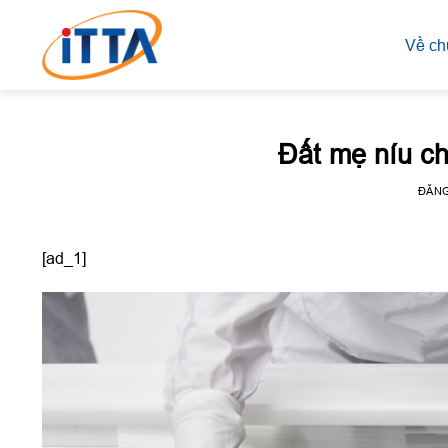
Skip
to
Về ch
content
Đất mẹ níu c
ĐĂN
[ad_1]