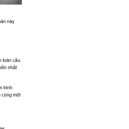
oàn này
n toàn cầu.
tiến nhất
 trình
ên cùng một
ter