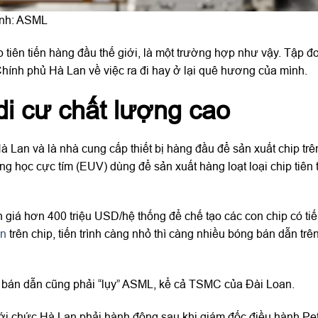
̉nh: ASML
tiên tiến hàng đầu thế giới, là một trường hợp như vậy. Tập đ
Chính phủ Hà Lan về việc ra đi hay ở lại quê hương của mình.
di cư chất lượng cao
Lan và là nhà cung cấp thiết bị hàng đầu để sản xuất chip trê
 học cực tím (EUV) dùng để sản xuất hàng loạt loại chip tiên 
iá hơn 400 triệu USD/hệ thống để chế tạo các con chip có tiến
ẫn
trên chip, tiến trình càng nhỏ thì càng nhiều bóng bán dẫn tr
ất bán dẫn cũng phải “lụy” ASML, kể cả TSMC của Đài Loan.
ới chức Hà Lan phải hành động sau khi giám đốc điều hành Pe