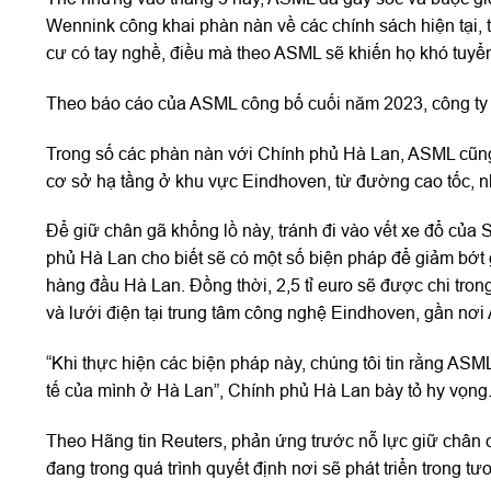
Wennink công khai phàn nàn về các chính sách hiện tại,
cư có tay nghề, điều mà theo ASML sẽ khiến họ khó tuy
Theo báo cáo của ASML công bố cuối năm 2023, công ty 
Trong số các phàn nàn với Chính phủ Hà Lan, ASML cũng
cơ sở hạ tầng ở khu vực Eindhoven, từ đường cao tốc, n
Để giữ chân gã khổng lồ này, tránh đi vào vết xe đổ của 
phủ Hà Lan cho biết sẽ có một số biện pháp để giảm bớt
hàng đầu Hà Lan. Đồng thời, 2,5 tỉ euro sẽ được chi trong
và lưới điện tại trung tâm công nghệ Eindhoven, gần nơi 
“Khi thực hiện các biện pháp này, chúng tôi tin rằng ASML s
tế của mình ở Hà Lan”, Chính phủ Hà Lan bày tỏ hy vọng
Theo Hãng tin Reuters, phản ứng trước nỗ lực giữ chân
đang trong quá trình quyết định nơi sẽ phát triển trong tươ