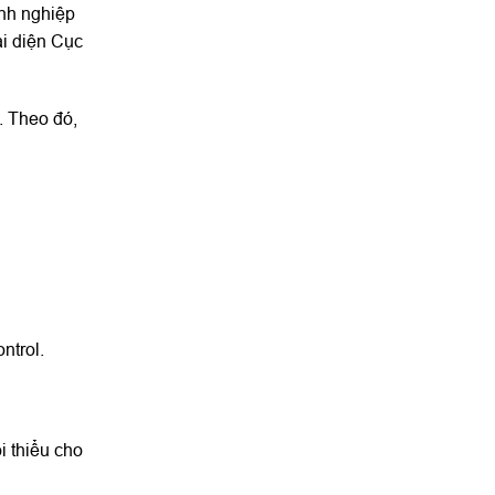
anh nghiệp
ại diện Cục
. Theo đó,
ntrol.
 thiểu cho