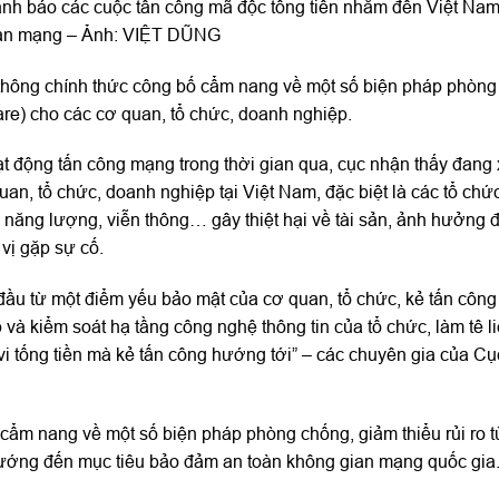
ảnh báo các cuộc tấn công mã độc tống tiền nhắm đến Việt Nam
 gian mạng – Ảnh: VIỆT DŨNG
n thông chính thức công bố cẩm nang về một số biện pháp phòng
e) cho các cơ quan, tổ chức, doanh nghiệp.
oạt động tấn công mạng trong thời gian qua, cục nhận thấy đang 
, tổ chức, doanh nghiệp tại Việt Nam, đặc biệt là các tổ chứ
, năng lượng, viễn thông… gây thiệt hại về tài sản, ảnh hưởng
vị gặp sự cố.
u từ một điểm yếu bảo mật của cơ quan, tổ chức, kẻ tấn côn
và kiểm soát hạ tầng công nghệ thông tin của tổ chức, làm tê li
i tống tiền mà kẻ tấn công hướng tới” – các chuyên gia của Cụ
 cẩm nang về một số biện pháp phòng chống, giảm thiểu rủi ro t
ướng đến mục tiêu bảo đảm an toàn không gian mạng quốc gia