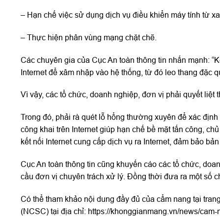
– Hạn chế việc sử dụng dịch vụ điều khiển máy tính từ xa
– Thực hiện phân vùng mạng chặt chẽ.
Các chuyên gia của Cục An toàn thông tin nhấn mạnh: “K
Internet để xâm nhập vào hệ thống, từ đó leo thang đặc q
Vì vậy, các tổ chức, doanh nghiệp, đơn vị phải quyết liệ
Trong đó, phải rà quét lỗ hổng thường xuyên để xác định v
công khai trên Internet giúp hạn chế bề mặt tấn công, chủ
kết nối Internet cung cấp dịch vụ ra Internet, đảm bảo bả
Cục An toàn thông tin cũng khuyến cáo các tổ chức, doan
cầu đơn vị chuyên trách xử lý. Đồng thời đưa ra một số 
Có thể tham khảo nội dung đầy đủ của cẩm nang tại tran
(NCSC) tại địa chỉ: https://khonggianmang.vn/news/cam-