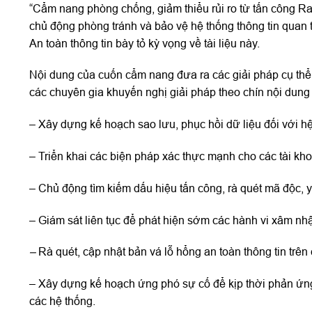
“Cẩm nang phòng chống, giảm thiểu rủi ro từ tấn công Ra
chủ động phòng tránh và bảo vệ hệ thống thông tin quan 
An toàn thông tin bày tỏ kỳ vọng về tài liệu này.
Nội dung của cuốn cẩm nang đưa ra các giải pháp cụ thể
các chuyên gia khuyến nghị giải pháp theo chín nội dung
– Xây dựng kế hoạch sao lưu, phục hồi dữ liệu đối với hệ 
– Triển khai các biện pháp xác thực mạnh cho các tài kho
– Chủ động tìm kiếm dấu hiệu tấn công, rà quét mã độc, 
– Giám sát liên tục để phát hiện sớm các hành vi xâm nhậ
–
Rà quét, cập nhật bản vá lỗ hổng an toàn thông tin trên
– Xây dựng kế hoạch ứng phó sự cố để kịp thời phản ứn
các hệ thống.