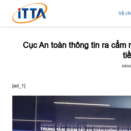
Skip
to
Về ch
content
Cục An toàn thông tin ra cẩm
ti
ĐĂN
[ad_1]