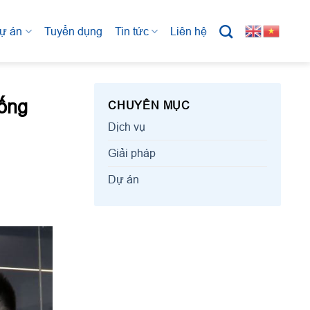
ự án
Tuyển dụng
Tin tức
Liên hệ
tống
CHUYÊN MỤC
Dịch vụ
Giải pháp
Dự án