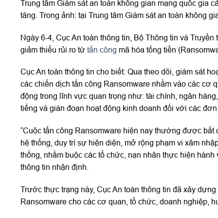
Trung tâm Giám sát an toàn không gian mạng quốc gia c
tăng. Trong ảnh: tại Trung tâm Giám sát an toàn không
Ngày 6-4, Cục An toàn thông tin, Bộ Thông tin và Truyề
giảm thiểu rủi ro từ
tấn công
mã hóa tống tiền (Ransomwar
Cục An toàn thông tin cho biết: Qua theo dõi, giám sát h
các chiến dịch tấn công Ransomware nhằm vào các cơ quan
động trong lĩnh vực quan trọng như: tài chính, ngân hàng
tiếng và gián đoạn hoạt động kinh doanh đối với các đơn 
“Cuộc tấn công Ransomware hiện nay thường được bắt đầ
hệ thống, duy trì sự hiện diện, mở rộng phạm vi xâm nhập 
thống, nhằm buộc các tổ chức, nạn nhân thực hiện hành v
thông tin nhận định.
Trước thực trạng này, Cục An toàn thông tin đã xây dựng
Ransomware cho các cơ quan, tổ chức, doanh nghiệp, h