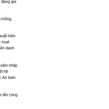
 đang gia
 chống,
xuất hiện
c hoạt
 đến danh
g xâm nhập
ệt hệ
c An toàn
ừ tấn công
.