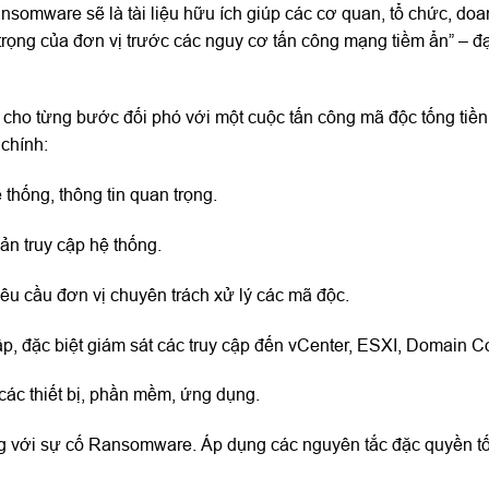
nsomware sẽ là tài liệu hữu ích giúp các cơ quan, tổ chức, do
trọng của đơn vị trước các nguy cơ tấn công mạng tiềm ẩn” – đ
 cho từng bước đối phó với một cuộc tấn công mã độc tống tiền
 chính:
thống, thông tin quan trọng.
ản truy cập hệ thống.
yêu cầu đơn vị chuyên trách xử lý các mã độc.
p, đặc biệt giám sát các truy cập đến vCenter, ESXI, Domain Co
 các thiết bị, phần mềm, ứng dụng.
g với sự cố Ransomware. Áp dụng các nguyên tắc đặc quyền tối