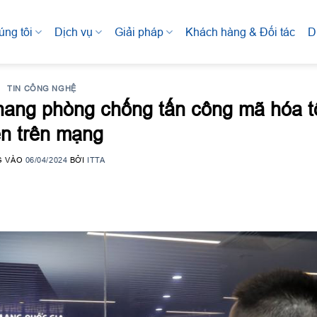
úng tôi
Dịch vụ
Giải pháp
Khách hàng & Đối tác
D
TIN CÔNG NGHỆ
 nang phòng chống tấn công mã hóa 
ền trên mạng
G VÀO
06/04/2024
BỞI
ITTA