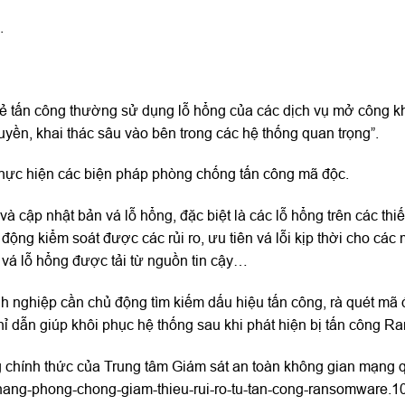
.
ẻ tấn công thường sử dụng lỗ hổng của các dịch vụ mở công kh
uyền, khai thác sâu vào bên trong các hệ thống quan trọng”.
t thực hiện các biện pháp phòng chống tấn công mã độc.
à cập nhật bản vá lỗ hổng, đặc biệt là các lỗ hổng trên các thiế
 động kiểm soát được các rủi ro, ưu tiên vá lỗi kịp thời cho các
n vá lỗ hổng được tải từ nguồn tin cậy…
h nghiệp cần chủ động tìm kiếm dấu hiệu tấn công, rà quét mã 
chỉ dẫn giúp khôi phục hệ thống sau khi phát hiện bị tấn công 
g chính thức của Trung tâm Giám sát an toàn không gian mạng 
nang-phong-chong-giam-thieu-rui-ro-tu-tan-cong-ransomware.1