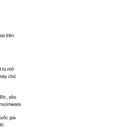
ai trên
t bị mở
 máy chủ
độc, yêu
Ransomware.
quốc gia
00.