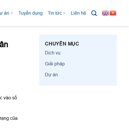
ự án
Tuyển dụng
Tin tức
Liên hệ
hân
CHUYÊN MỤC
Dịch vụ
Giải pháp
Dự án
ộc vào số
trạng của