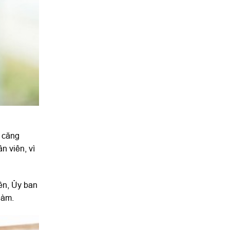
ì căng
n viên, vì
iên, Ủy ban
làm.