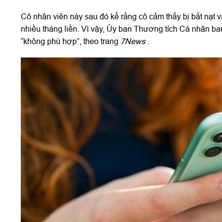
Cô nhân viên này sau đó kể rằng cô cảm thấy bị bắt nạt v
nhiều tháng liền. Vì vậy, Ủy ban Thương tích Cá nhân ban
“không phù hợp”, theo trang
7News
.