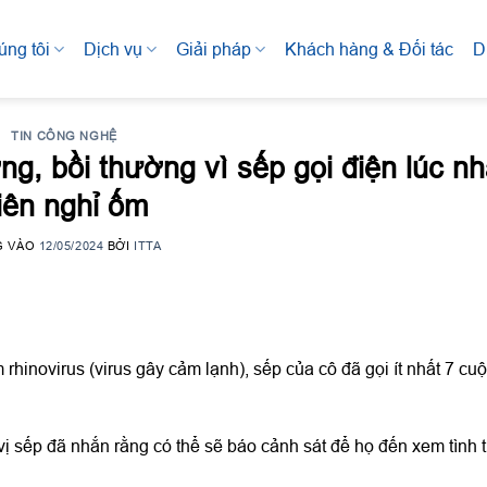
úng tôi
Dịch vụ
Giải pháp
Khách hàng & Đối tác
D
TIN CÔNG NGHỆ
ng, bồi thường vì sếp gọi điện lúc n
iên nghỉ ốm
G VÀO
12/05/2024
BỞI
ITTA
rhinovirus (virus gây cảm lạnh), sếp của cô đã gọi ít nhất 7 cu
vị sếp đã nhắn rằng có thể sẽ báo cảnh sát để họ đến xem tình 