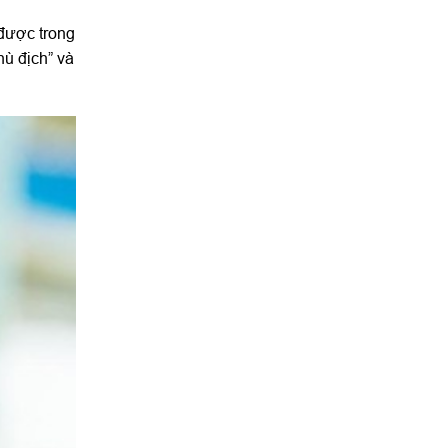
 được trong
hù địch” và