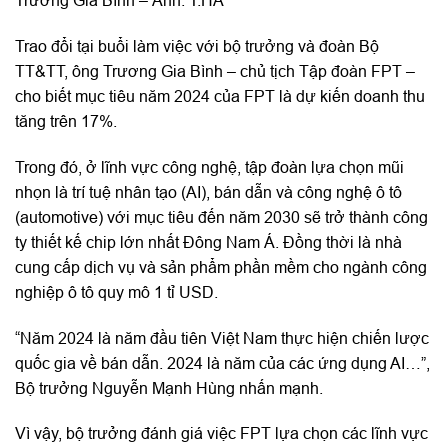
Trương Gia Bình – Ảnh: T.HÀ
Trao đổi tại buổi làm việc với bộ trưởng và đoàn Bộ
TT&TT, ông Trương Gia Bình – chủ tịch Tập đoàn FPT –
cho biết mục tiêu năm 2024 của FPT là dự kiến doanh thu
tăng trên 17%.
Trong đó, ở lĩnh vực công nghệ, tập đoàn lựa chọn mũi
nhọn là trí tuệ nhân tạo (AI), bán dẫn và công nghệ ô tô
(automotive) với mục tiêu đến năm 2030 sẽ trở thành công
ty thiết kế chip lớn nhất Đông Nam Á. Đồng thời là nhà
cung cấp dịch vụ và sản phẩm phần mềm cho ngành công
nghiệp ô tô quy mô 1 tỉ USD.
“Năm 2024 là năm đầu tiên Việt Nam thực hiện chiến lược
quốc gia về bán dẫn. 2024 là năm của các ứng dụng AI…”,
Bộ trưởng Nguyễn Mạnh Hùng nhấn mạnh.
Vì vậy, bộ trưởng đánh giá việc FPT lựa chọn các lĩnh vực