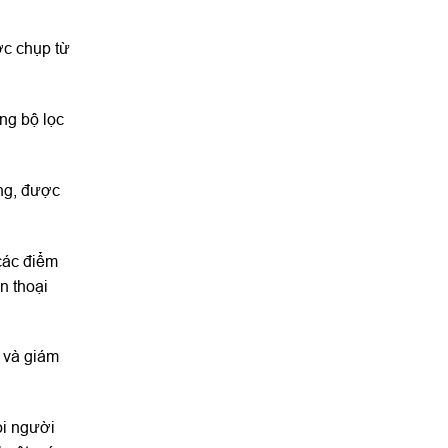
ợc chụp từ
ong bộ lọc
ỏng, được
các điểm
n thoại
 và giám
ọi người