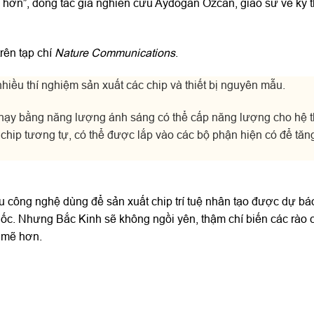
o hơn”, đồng tác giả nghiên cứu Aydogan Ozcan, giáo sư về kỹ 
rên tạp chí
Nature Communications
.
nhiều thí nghiệm sản xuất các chip và thiết bị nguyên mẫu.
chạy bằng năng lượng ánh sáng có thể cấp năng lượng cho hệ th
 chip tương tự, có thể được lắp vào các bộ phận hiện có để tăn
 công nghệ dùng để sản xuất chip trí tuệ nhân tạo được dự bá
Quốc. Nhưng Bắc Kinh sẽ không ngồi yên, thậm chí biến các rào 
h mẽ hơn.