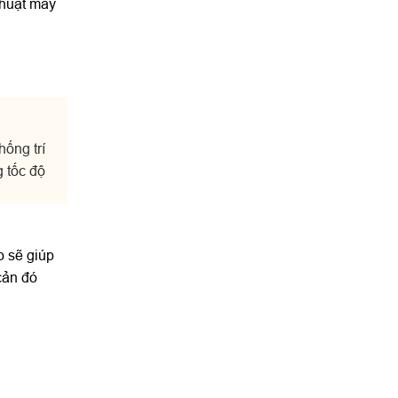
thuật máy
ống trí
g tốc độ
o sẽ giúp
cản đó