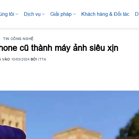
úng tôi
Dịch vụ
Giải pháp
Khách hàng & Đối tác
D
TIN CÔNG NGHỆ
hone cũ thành máy ảnh siêu xịn
G VÀO
10/05/2024
BỞI
ITTA