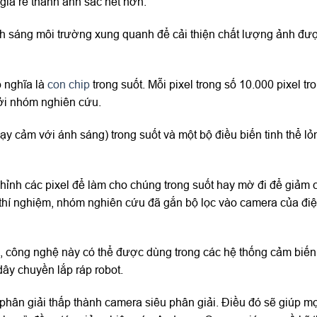
giá rẻ thành ảnh sắc nét hơn.
nh sáng môi trường xung quanh để cải thiện chất lượng ảnh đư
ó nghĩa là
con chip
trong suốt. Mỗi pixel trong số 10.000 pixel tr
bởi nhóm nghiên cứu.
hạy cảm với ánh sáng) trong suốt và một bộ điều biến tinh thể l
hỉnh các pixel để làm cho chúng trong suốt hay mờ đi để giảm 
 thí nghiệm, nhóm nghiên cứu đã gắn bộ lọc vào camera của điệ
e, công nghệ này có thể được dùng trong các hệ thống cảm biến
dây chuyền lắp ráp robot.
độ phân giải thấp thành camera siêu phân giải. Điều đó sẽ giúp m