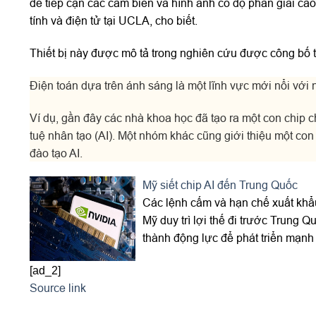
dễ tiếp cận các cảm biến và hình ảnh có độ phân giải ca
tính và điện tử tại UCLA, cho biết.
Thiết bị này được mô tả trong nghiên cứu được công bố t
Điện toán dựa trên ánh sáng là một lĩnh vực mới nổi với 
Ví dụ, gần đây các nhà khoa học đã tạo ra một con chip 
tuệ nhân tạo (AI). Một nhóm khác cũng giới thiệu một con
đào tạo AI.
Mỹ siết chip AI đến Trung Quốc
Các lệnh cấm và hạn chế xuất khẩu
Mỹ duy trì lợi thế đi trước Trung 
thành động lực để phát triển mạn
[ad_2]
Source link