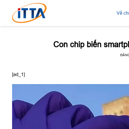
Skip
to
Về ch
content
Con chip biến smartp
ĐĂN
[ad_1]