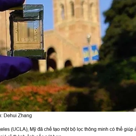
nh: Dehui Zhang
geles (UCLA), Mỹ đã chế tạo một bộ lọc thông minh có thể giúp 