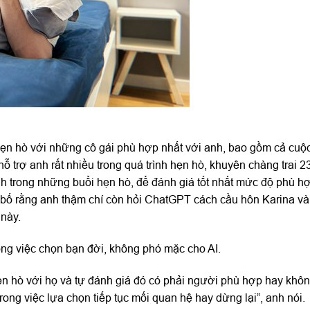
n hò với những cô gái phù hợp nhất với anh, bao gồm cả cuộ
ỗ trợ anh rất nhiều trong quá trình hẹn hò, khuyên chàng trai 23
ình trong những buổi hẹn hò, để đánh giá tốt nhất mức độ phù h
n bố rằng anh thậm chí còn hỏi ChatGPT cách cầu hôn Karina v
 này.
ong việc chọn bạn đời, không phó mặc cho AI.
hẹn hò với họ và tự đánh giá đó có phải người phù hợp hay khô
trong việc lựa chọn tiếp tục mối quan hệ hay dừng lại”, anh nói.