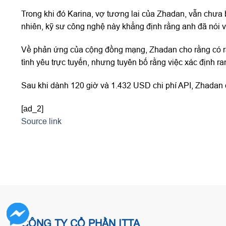
Trong khi đó Karina, vợ tương lai của Zhadan, vẫn chưa 
nhiên, kỹ sư công nghệ này khẳng định rằng anh đã nói v
Về phản ứng của cộng đồng mạng, Zhadan cho rằng có rất
tình yêu trực tuyến, nhưng tuyên bố rằng việc xác định ra
Sau khi dành 120 giờ và 1.432 USD chi phí API, Zhadan c
[ad_2]
Source link
CÔNG TY CỔ PHẦN ITTA