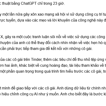
c thuật bằng ChatGPT chỉ trong 23 giờ.
y một lần nữa gây xôn xao mạng xã hội vì sử dụng công cụ trí t
trực tuyến, dựa vào các mẹo và lời khuyên của công nghệ này đ
X, gây ra một cuộc tranh luận sôi nổi về việc sử dụng các công 
 chuyện của anh có thể thay đổi cách nhìn nhận về việc hẹn hò 
n phải trực tiếp tham gia để kết nối với những cô gái.
 các cô gái trên Tinder, thêm các tiêu chí để thu nhỏ tệp ứng 
ơn hai ảnh, khác biệt về cung hoàng đạo, tài liệu tham khảo về t
 phần quan trọng trong quá trình tìm hiểu trước các cô gái, t
 mình để giao tiếp với các cô gái. Anh dùng dữ liệu từ chính 
ể hiệu chỉnh công cụ AI như ý muốn. Anh cho biết đây là bước k