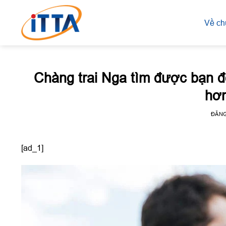
Skip
to
Về ch
content
Chàng trai Nga tìm được bạn đ
hơn
ĐĂN
[ad_1]