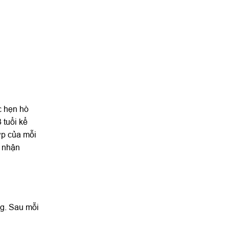
c hẹn hò
 tuổi kể
ợp của mỗi
à nhận
ng. Sau mỗi