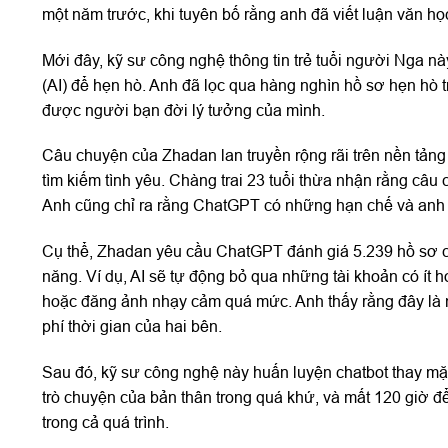
một năm trước, khi tuyên bố rằng anh đã viết luận văn họ
Mới đây, kỹ sư công nghệ thông tin trẻ tuổi người Nga nà
(AI) để hẹn hò. Anh đã lọc qua hàng nghìn hồ sơ hẹn hò 
được người bạn đời lý tưởng của mình.
Câu chuyện của Zhadan lan truyền rộng rãi trên nền tảng 
tìm kiếm tình yêu. Chàng trai 23 tuổi thừa nhận rằng câu
Anh cũng chỉ ra rằng ChatGPT có những hạn chế và anh cầ
Cụ thể, Zhadan yêu cầu ChatGPT đánh giá 5.239 hồ sơ của
năng. Ví dụ, AI sẽ tự động bỏ qua những tài khoản có ít h
hoặc đăng ảnh nhạy cảm quá mức. Anh thấy rằng đây là một
phí thời gian của hai bên.
Sau đó, kỹ sư công nghệ này huấn luyện chatbot thay mặt
trò chuyện của bản thân trong quá khứ, và mất 120 giờ đ
trong cả quá trình.