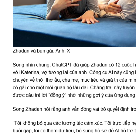
Zhadan và bạn gái. Ảnh: X
Song nhìn chung, ChatGPT đã giúp Zhadan có 12 cuộc hẹ
với Katerina, vợ tương lai của anh. Công cụ AI này cũng h
chuyện về thời thơ ấu, cha mẹ, mục tiêu và giá trị của m
cô gái cho một mối quan hệ lâu dài. Chàng trai này tuyê
được câu trả lời “đồng ý” nhờ những gợi ý của ứng dụng
Song Zhadan nói rằng anh vẫn đóng vai trò quyết định tr
“Tôi không bỏ qua các tương tác cảm xúc. Tôi trực tiếp 
buổi gặp, tôi có thêm dữ liệu, bổ sung hồ sơ để AI hỗ trợ 