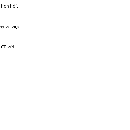
 hẹn hò”,
ấy về việc
 đã vứt