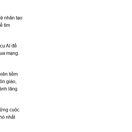
uệ nhân tạo
ể tìm
cụ AI để
qua mạng.
viên tiềm
ôn giáo,
ránh lãng
những cuộc
hó nhất