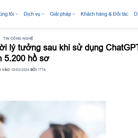
úng tôi
Dịch vụ
Giải pháp
Khách hàng & Đối tác
D
TIN CÔNG NGHỆ
ời lý tưởng sau khi sử dụng ChatGPT
 5.200 hồ sơ
G VÀO
10/02/2024
BỞI
ITTA