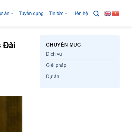
ự án
Tuyển dụng
Tin tức
Liên hệ
 Đài
CHUYÊN MỤC
Dịch vụ
Giải pháp
Dự án