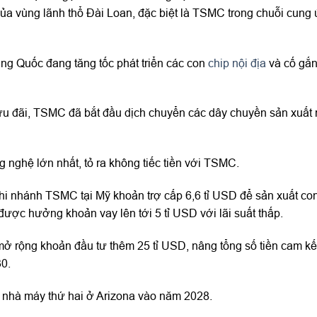
 của vùng lãnh thổ Đài Loan, đặc biệt là TSMC trong chuỗi cung
ung Quốc đang tăng tốc phát triển các con
chip nội địa
và cố gắn
ưu đãi, TSMC đã bắt đầu dịch chuyển các dây chuyền sản xuất
g nghệ lớn nhất, tỏ ra không tiếc tiền với TSMC.
i nhánh TSMC tại Mỹ khoản trợ cấp 6,6 tỉ USD để sản xuất con
được hưởng khoản vay lên tới 5 tỉ USD với lãi suất thấp.
rộng khoản đầu tư thêm 25 tỉ USD, nâng tổng số tiền cam kết 
0.
i nhà máy thứ hai ở Arizona vào năm 2028.