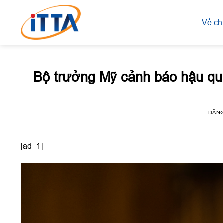
Skip
to
Về ch
content
Bộ trưởng Mỹ cảnh báo hậu quả
ĐĂN
[ad_1]