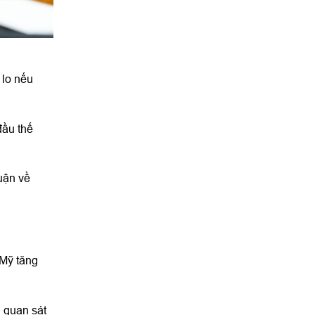
 lo nếu
đầu thế
uận về
 Mỹ tăng
i quan sát