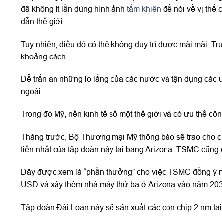
đã không ít lần dùng hình ảnh
tấm khiên
để nói về vị thế
dẫn thế giới.
Tuy nhiên, điều đó có thể không duy trì được mãi mãi. Tr
khoảng cách.
Để trấn an những lo lắng của các nước và tận dụng các 
ngoài.
Trong đó Mỹ, nền kinh tế số một thế giới và có ưu thế côn
Tháng trước, Bộ Thương mại Mỹ thông báo sẽ trao cho ch
tiến nhất của tập đoàn này tại bang Arizona. TSMC cũng 
Đây được xem là “phần thưởng” cho việc TSMC đồng ý mở 
USD và xây thêm nhà máy thứ ba ở Arizona vào năm 203
Tập đoàn Đài Loan này sẽ sản xuất các con chip 2 nm tạ