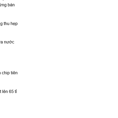
 ứng bán
g thu hẹp
 ra nước
 chip tiên
lên 65 tỉ