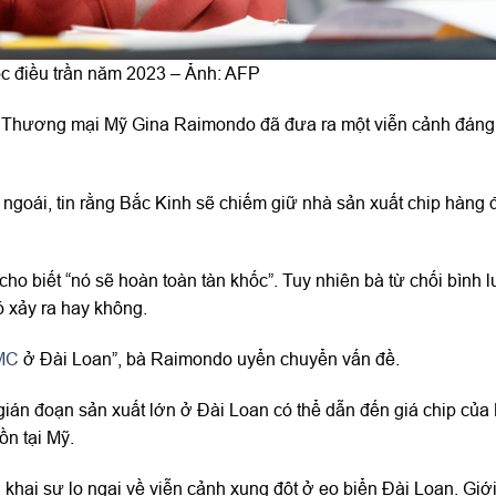
c điều trần năm 2023 – Ảnh: AFP
ng Thương mại Mỹ Gina Raimondo đã đưa ra một viễn cảnh đáng
ngoái, tin rằng Bắc Kinh sẽ chiếm giữ nhà sản xuất chip hàng 
ho biết “nó sẽ hoàn toàn tàn khốc”. Tuy nhiên bà từ chối bình l
ó xảy ra hay không.
MC
ở Đài Loan”, bà Raimondo uyển chuyển vấn đề.
gián đoạn sản xuất lớn ở Đài Loan có thể dẫn đến giá chip của
ồn tại Mỹ.
khai sự lo ngại về viễn cảnh xung đột ở eo biển Đài Loan. Giớ