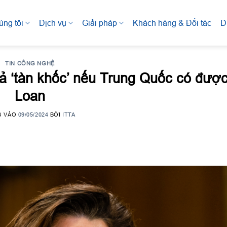
úng tôi
Dịch vụ
Giải pháp
Khách hàng & Đối tác
D
TIN CÔNG NGHỆ
 ‘tàn khốc’ nếu Trung Quốc có được
Loan
G VÀO
09/05/2024
BỞI
ITTA