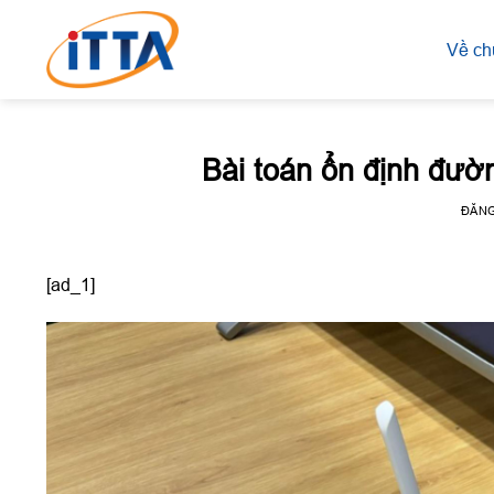
Skip
to
Về ch
content
Bài toán ổn định đườ
ĐĂN
[ad_1]