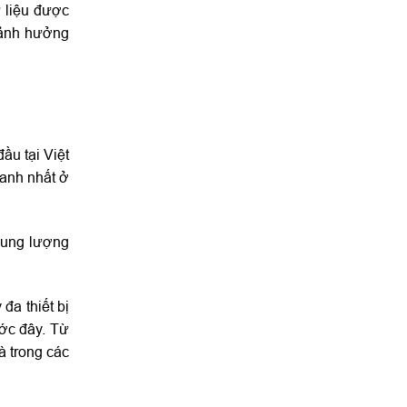
ữ liệu được
m ảnh hưởng
ầu tại Việt
hanh nhất ở
 dung lượng
đa thiết bị
ước đây. Từ
à trong các