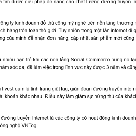
a tìm được giải pháp để nâng cao chất lượng đường truyền In
công ty kinh doanh đồ thủ công mỹ nghệ trên nền tảng thương 
ch hàng trên toàn thế giới. Tuy nhiên trong một lần internet đi 
 hàng của mình để nhận đơn hàng, cập nhật sản phẩm mới cũng
 nhiều bạn trẻ khi các nền tảng Social Commerce bùng nổ tại
ăm sóc da, đã làm việc trong lĩnh vực này được 3 năm và cũn
ivestream là tình trạng giật lag, gián đoạn đường truyền interne
u tài khoản khác nhau. Điều này làm giảm sự hứng thú của khác
ường truyền Internet là các công ty có hoạt động kinh doanh
 công nghệ VNTeg.