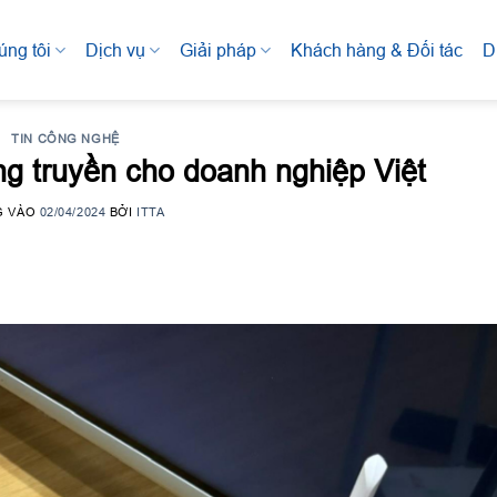
úng tôi
Dịch vụ
Giải pháp
Khách hàng & Đối tác
D
TIN CÔNG NGHỆ
ng truyền cho doanh nghiệp Việt
G VÀO
02/04/2024
BỞI
ITTA