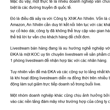
Mặc dù vậy, một thực tế là nhiều doanh nghiệp vẫn chư
biệt là các đường truyền đi quốc tế.
Đó là điều đã xảy ra với Công ty XNK An Nhiên. Vốn là 
Amazon, An Nhiên cần duy trì kết nối liên tục với các khá
sự cố kéo dài, công ty đã không thể truy cập vào gian
thể trả lời tư vấn cho khách hàng để chốt đơn.
Livestream bán hàng đang là xu hướng nghề nghiệp với
ĐKA là một KOC uy tín chuyên livestream về sản phẩm ch
1 phòng livestream để nhận hợp tác với các nhãn hàng.
Tuy nhiên vấn đề mà ĐKA và các cộng sự lo lắng nhất khi l
là khi hoạt động livestream diễn ra đồng thời trên nhiề
động làm sụt giảm trực tiếp doanh số trong buổi live.
Một nhóm doanh nghiệp khác cũng chịu ảnh hưởng bởi đ
vào các nền tảng đám mây như trường hợp của công ty