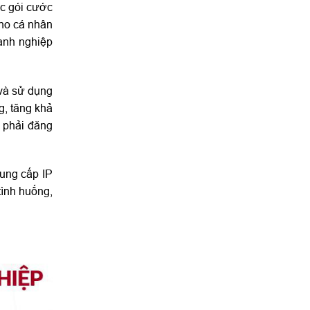
ác gói cước
cho cá nhân
oanh nghiệp
 và sử dụng
g, tăng khả
g phải đăng
cung cấp IP
tình huống,