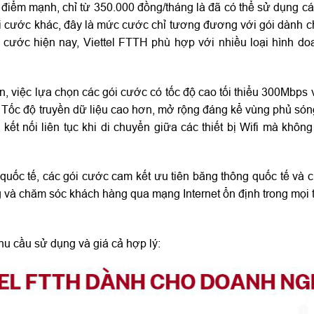
t điểm mạnh, chỉ từ 350.000 đồng/tháng là đã có thể sử dụng c
ói cước khác, đây là mức cước chỉ tương đương với gói dành 
i cước hiện nay, Viettel FTTH phù hợp với nhiều loại hình d
lên, việc lựa chọn các gói cước có tốc độ cao tối thiểu 300Mbps
g. Tốc độ truyền dữ liệu cao hơn, mở rộng đáng kể vùng phủ són
kết nối liên tục khi di chuyển giữa các thiết bị Wifi mà khôn
quốc tế, các gói cước cam kết ưu tiên băng thông quốc tế và 
ng và chăm sóc khách hàng qua mạng Internet ổn định trong mọi 
hu cầu sử dụng và giá cả hợp lý: