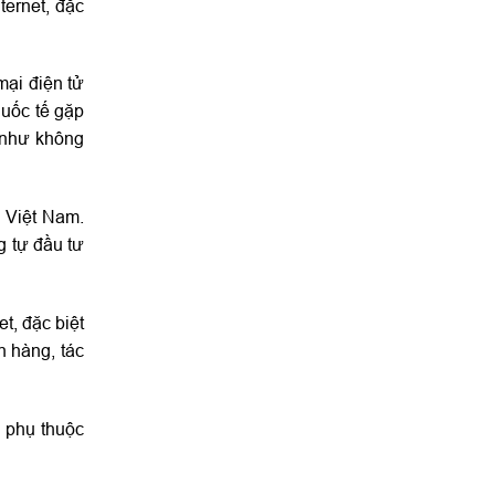
ternet, đặc
mại điện tử
quốc tế gặp
 như không
 Việt Nam.
g tự đầu tư
t, đặc biệt
h hàng, tác
 phụ thuộc