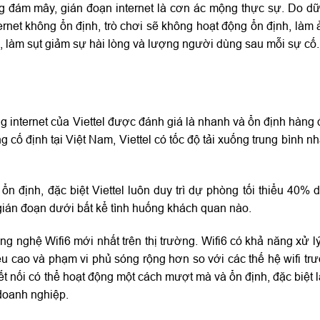
tảng đám mây, gián đoạn internet là cơn ác mộng thực sự. Do d
nternet không ổn định, trò chơi sẽ không hoạt động ổn định, là
, làm sụt giảm sự hài lòng và lượng người dùng sau mỗi sự cố.
internet của Viettel được đánh giá là nhanh và ổn định hàng đ
 cố định tại Việt Nam, Viettel có tốc độ tải xuống trung bình n
n định, đặc biệt Viettel luôn duy trì dự phòng tối thiểu 40%
gián đoạn dưới bất kể tình huống khách quan nào.
nghệ Wifi6 mới nhất trên thị trường. Wifi6 có khả năng xử lý 
ệu cao và phạm vi phủ sóng rộng hơn so với các thế hệ wifi tr
t nối có thể hoạt động một cách mượt mà và ổn định, đặc biệt l
 doanh nghiệp.