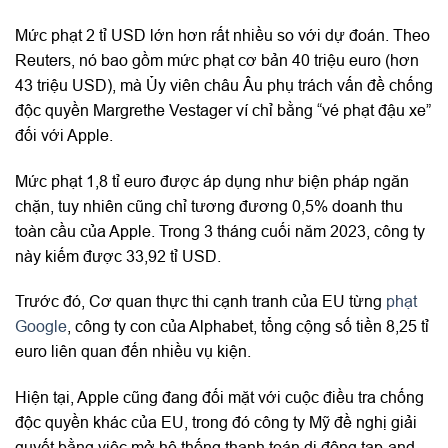
Mức phạt 2 tỉ USD lớn hơn rất nhiều so với dự đoán. Theo
Reuters, nó bao gồm mức phạt cơ bản 40 triệu euro (hơn
43 triệu USD), mà Ủy viên châu Âu phụ trách vấn đề chống
độc quyền Margrethe Vestager ví chỉ bằng “vé phạt đậu xe”
đối với Apple.
Mức phạt 1,8 tỉ euro được áp dụng như biện pháp ngăn
chặn, tuy nhiên cũng chỉ tương đương 0,5% doanh thu
toàn cầu của Apple. Trong 3 tháng cuối năm 2023, công ty
này kiếm được 33,92 tỉ USD.
Trước đó, Cơ quan thực thi cạnh tranh của EU từng
phạt
Google
, công ty con của Alphabet, tổng cộng số tiền 8,25 tỉ
euro liên quan đến nhiều vụ kiện.
Hiện tại, Apple cũng đang đối mặt với cuộc điều tra chống
độc quyền khác của EU, trong đó công ty Mỹ đề nghị giải
quyết bằng việc mở hệ thống thanh toán di động tap-and-