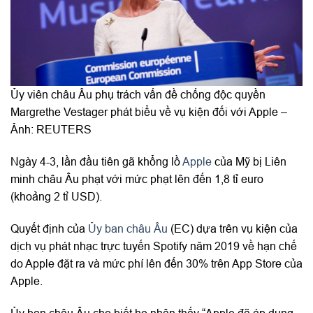
Ủy viên châu Âu phụ trách vấn đề chống độc quyền
Margrethe Vestager phát biểu về vụ kiện đối với Apple –
Ảnh: REUTERS
Ngày 4-3, lần đầu tiên gã khổng lồ
Apple
của Mỹ bị Liên
minh châu Âu phạt với mức phạt lên đến 1,8 tỉ euro
(khoảng 2 tỉ USD).
Quyết định của
Ủy ban châu Âu
(EC) dựa trên vụ kiện của
dịch vụ phát nhạc trực tuyến Spotify năm 2019 về hạn chế
do Apple đặt ra và mức phí lên đến 30% trên App Store của
Apple.
Ủy ban châu Âu cho biết họ nhận thấy “Apple đã áp dụng