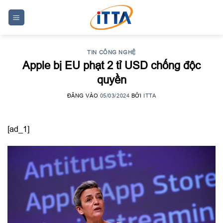
Skip
to
content
TIN CÔNG NGHỆ
Apple bị EU phạt 2 tỉ USD chống độc
quyền
ĐĂNG VÀO
05/03/2024
BỞI
ITTA
[ad_1]