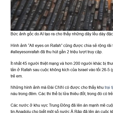
Bức ảnh gốc do AI tạo ra cho thấy những dãy lều dày đặc 
Hình ảnh “All eyes on Rafah” cũng được chia sẻ rộng rãi tr
#alleyesonrafah đã thu hút gần 2 triệu lượt truy cập.
Ít nhất 45 người thiệt mạng và hơn 200 người khác bị th
tản ở Rafah sau cuộc không kích của Israel vào tối 26-5 
trẻ em.
Những hình ảnh mà Đài CNN có được cho thấy khu
trại 
náu trong đêm. Các thi thể bị lửa thiêu đốt, trong đó có 
Các nước ở khu vực Trung Đông đã lên án mạnh mẽ cuộc 
tin Anadolu cho biết một số nước Ả Rập đã lên án cuộc kh