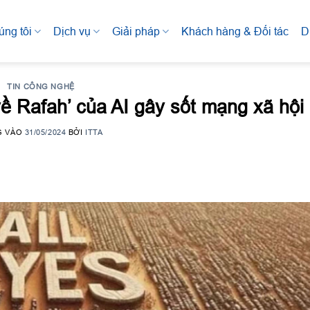
úng tôi
Dịch vụ
Giải pháp
Khách hàng & Đối tác
D
TIN CÔNG NGHỆ
ề Rafah’ của AI gây sốt mạng xã hội
G VÀO
31/05/2024
BỞI
ITTA