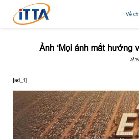
Skip
to
Về ch
content
Ảnh ‘Mọi ánh mắt hướng v
ĐĂN
[ad_1]