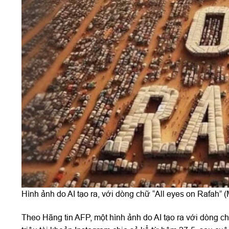
Hình ảnh do AI tạo ra, với dòng chữ “All eyes on Rafah”
Theo Hãng tin AFP, một hình ảnh do AI tạo ra với dòng 