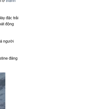
ạn ở
thành
ày đặc trải
hát động
đá người
stine đăng