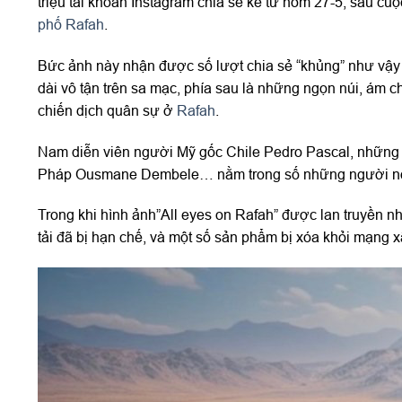
triệu tài khoản Instagram chia sẻ kể từ hôm 27-5, sau cuộ
phố Rafah
.
Bức ảnh này nhận được số lượt chia sẻ “khủng” như vậy 
dài vô tận trên sa mạc, phía sau là những ngọn núi, ám c
chiến dịch quân sự ở
Rafah
.
Nam diễn viên người Mỹ gốc Chile Pedro Pascal, những 
Pháp Ousmane Dembele… nằm trong số những người nổi 
Trong khi hình ảnh”All eyes on Rafah” được lan truyền n
tải đã bị hạn chế, và một số sản phẩm bị xóa khỏi mạng x