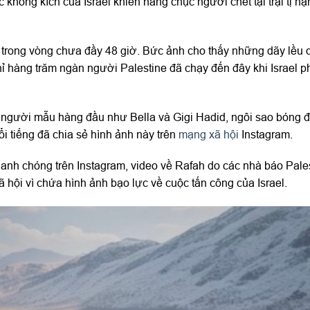
c không kích của Israel khiến hàng chục người chết tại trại tị n
trong vòng chưa đầy 48 giờ. Bức ảnh cho thấy những dãy lều d
hỉ hàng trăm ngàn người Palestine đã chạy đến đây khi Israel p
người mẫu hàng đầu như Bella và Gigi Hadid, ngôi sao bóng 
tiếng đã chia sẻ hình ảnh này trên
mạng xã hội
Instagram.
hanh chóng trên Instagram, video về Rafah do các nhà báo Pale
ã hội vì chứa hình ảnh bạo lực về cuộc tấn công của Israel.