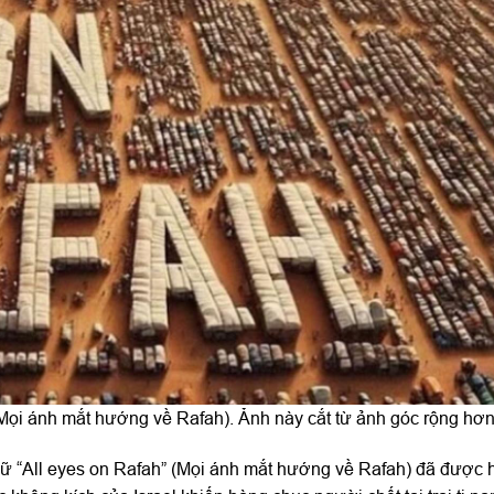
 (Mọi ánh mắt hướng về Rafah). Ảnh này cắt từ ảnh góc rộng hơn
chữ “All eyes on Rafah” (Mọi ánh mắt hướng về Rafah) đã được