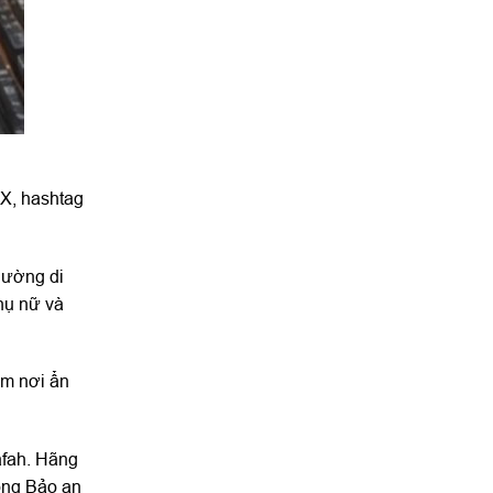
 X, hashtag
hường di
phụ nữ và
ìm nơi ẩn
afah. Hãng
đồng Bảo an