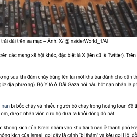
trải dài trên sa mạc – Ảnh: X/ @insiderWorld_1/AI
ên các mạng xã hội khác, đặc biệt là X (tên cũ là Twitter). Trên
ương sau khi đám cháy bùng lên tại một khu trại dành cho dân t
(giờ địa phương). Bộ Y tế ở Dải Gaza nói hầu hết nạn nhân là 
tị nạn
bị bốc cháy và nhiều người bỏ chạy trong hoảng loạn để t
trẻ em, được nhân viên cứu hộ đưa ra khỏi đống đổ nát.
không kích của Israel nhằm vào khu trại tị nạn ở thành phố R
ông kích của Israel, gọi đây là cảnh “bi thảm” và kêu gọi Hội 