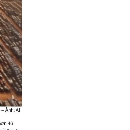
 – Ảnh: AI
 hơn 46