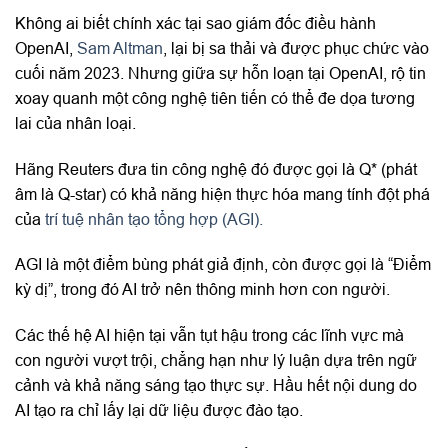
Không ai biết chính xác tại sao giám đốc điều hành
OpenAI,
Sam Altman
, lại bị sa thải và được phục chức vào
cuối năm 2023. Nhưng giữa sự hỗn loạn tại OpenAI, rộ tin
xoay quanh một công nghệ tiên tiến có thể đe dọa tương
lai của nhân loại.
Hãng Reuters đưa tin công nghệ đó được gọi là Q* (phát
âm là Q-star) có khả năng hiện thực hóa mang tính đột phá
của
trí tuệ nhân tạo tổng hợp (AGI).
AGI là một điểm bùng phát giả định, còn được gọi là “Điểm
kỳ dị”, trong đó AI trở nên thông minh hơn con người.
Các thế hệ AI hiện tại vẫn tụt hậu trong các lĩnh vực mà
con người vượt trội, chẳng hạn như lý luận dựa trên ngữ
cảnh và khả năng sáng tạo thực sự. Hầu hết nội dung do
AI tạo ra chỉ lấy lại dữ liệu được đào tạo.