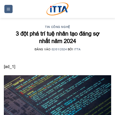
Skip
to
content
TIN CÔNG NGHỆ
3 đột phá trí tuệ nhân tạo đáng sợ
nhất năm 2024
ĐĂNG VÀO
02/01/2024
BỞI
ITTA
[ad_1]