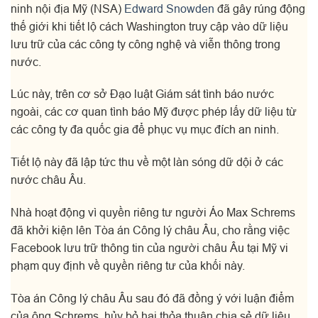
ninh nội địa Mỹ (NSA)
Edward Snowden
đã gây rúng động
thế giới khi tiết lộ cách Washington truy cập vào dữ liệu
lưu trữ của các công ty công nghệ và viễn thông trong
nước.
Lúc này, trên cơ sở Đạo luật Giám sát tình báo nước
ngoài, các cơ quan tình báo Mỹ được phép lấy dữ liệu từ
các công ty đa quốc gia để phục vụ mục đích an ninh.
Tiết lộ này đã lập tức thu về một làn sóng dữ dội ở các
nước châu Âu.
Nhà hoạt động vì quyền riêng tư người Áo Max Schrems
đã khởi kiện lên Tòa án Công lý châu Âu, cho rằng việc
Facebook lưu trữ thông tin của người châu Âu tại Mỹ vi
phạm quy định về quyền riêng tư của khối này.
Tòa án Công lý châu Âu sau đó đã đồng ý với luận điểm
của ông Schrems, hủy bỏ hai thỏa thuận chia sẻ dữ liệu