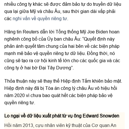
nhiều công ty khác sẽ được đảm bảo tự do truyền dữ liệu
qua lại giữa Mỹ và châu Âu, sau thời gian dài vấp phải
các
nghi vấn về quyền riêng tư
.
Hãng tin Reuters dẫn lời Tổng thống Mỹ Joe Biden hoan
nghênh công bố của Ủy ban châu Âu: “Quyết định này
phản ánh quyết tâm chung của hai bên về các biện pháp
mạnh mẽ bảo vệ quyền riêng tư dữ liệu. Đồng thời, nó
cũng sẽ tạo ra cơ hội kinh tế lớn cho các quốc gia và các
công ty ở hai bờ Đại Tây Dương”.
Thỏa thuận này sẽ thay thế Hiệp định Tấm khiên bảo mật.
Hiệp định này đã bị Tòa án công lý châu Âu vô hiệu hồi
năm 2020 vì chưa bao quát hết các biện pháp bảo vệ
quyền riêng tư.
Lo ngại về dữ liệu xuất phát từ vụ ông Edward Snowden
Hồi năm 2013, cựu nhân viên kỹ thuật của Cơ quan An