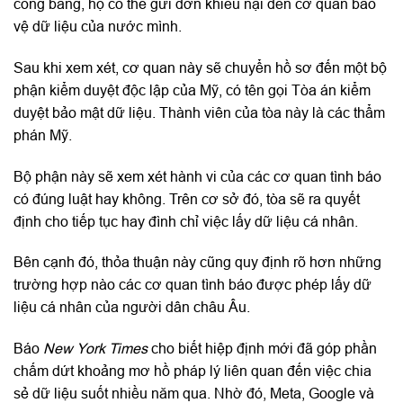
công bằng, họ có thể gửi đơn khiếu nại đến cơ quan bảo
vệ dữ liệu của nước mình.
Sau khi xem xét, cơ quan này sẽ chuyển hồ sơ đến một bộ
phận kiểm duyệt độc lập của Mỹ, có tên gọi Tòa án kiểm
duyệt bảo mật dữ liệu. Thành viên của tòa này là các thẩm
phán Mỹ.
Bộ phận này sẽ xem xét hành vi của các cơ quan tình báo
có đúng luật hay không. Trên cơ sở đó, tòa sẽ ra quyết
định cho tiếp tục hay đình chỉ việc lấy dữ liệu cá nhân.
Bên cạnh đó, thỏa thuận này cũng quy định rõ hơn những
trường hợp nào các cơ quan tình báo được phép lấy dữ
liệu cá nhân của người dân châu Âu.
Báo
New York Times
cho biết hiệp định mới đã góp phần
chấm dứt khoảng mơ hồ pháp lý liên quan đến việc chia
sẻ dữ liệu suốt nhiều năm qua. Nhờ đó, Meta, Google và