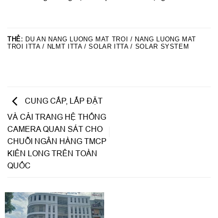
THẺ:
DU AN NANG LUONG MAT TROI / NANG LUONG MAT
TROI ITTA / NLMT ITTA / SOLAR ITTA / SOLAR SYSTEM
CUNG CẤP, LẮP ĐẶT
VÀ CẢI TRANG HỆ THỐNG
CAMERA QUAN SÁT CHO
CHUỖI NGÂN HÀNG TMCP
KIÊN LONG TRÊN TOÀN
QUỐC