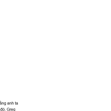
ằng anh ta
 đó, Greg