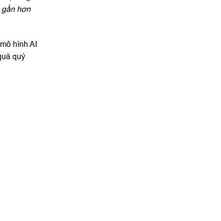
n gần hơn
 mô hình AI
quà quý