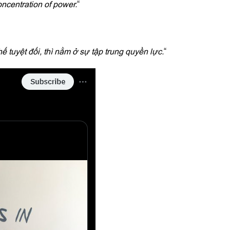
concentration of power.
“
tuyệt đối, thì nằm ở sự tập trung quyền lực.
“