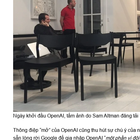
Ngày khởi đầu OpenAI, tấm ảnh do Sam Altman đăng tải t
Thông điệp “mở” của OpenAI cũng thu hút sự chú ý của nh
sẵn lòng rời Google để gia nhập OpenAI “
một phần vì độ