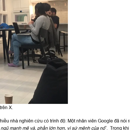
rên X.
iều nhà nghiên cứu có trình độ: Một nhân viên Google đã nói r
i ngũ mạnh mẽ và, phần lớn hơn, vì sứ mệnh của nó
“. Trong khi