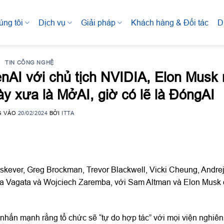
úng tôi
Dịch vụ
Giải pháp
Khách hàng & Đối tác
D
TIN CÔNG NGHỆ
nAI với chủ tịch NVIDIA, Elon Musk 
ày xưa là MởAI, giờ có lẽ là ĐóngAI
G VÀO
20/02/2024
BỞI
ITTA
skever, Greg Brockman, Trevor Blackwell, Vicki Cheung, Andrej
la Vagata và Wojciech Zaremba, với Sam Altman và Elon Musk
 nhấn mạnh rằng tổ chức sẽ “tự do hợp tác” với mọi viện nghiên