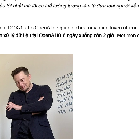
ều tốt nhất mà tôi có thể tưởng tượng làm là đưa loài người tiế
ình, DGX-1, cho OpenAI để giúp tổ chức này huấn luyện những
n xử lý dữ liệu tại OpenAI từ 6 ngày xuống còn 2 giờ.
Một món 