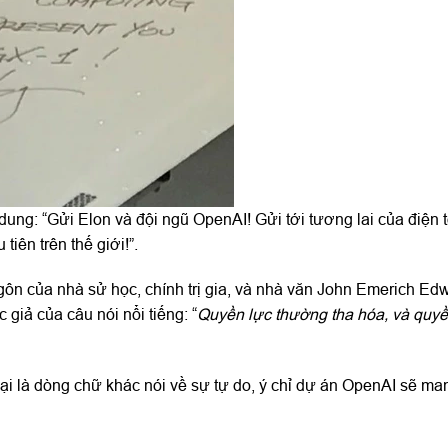
i dung: “Gửi Elon và đội ngũ OpenAI! Gửi tới tương lai của điện 
iên trên thế giới!”.
gôn của nhà sử học, chính trị gia, và nhà văn John Emerich Ed
 giả của câu nói nổi tiếng: “
Quyền lực thường tha hóa, và quyề
lại là dòng chữ khác nói về sự tự do, ý chỉ dự án OpenAI sẽ man