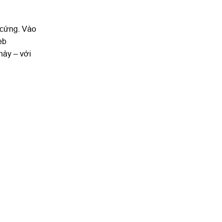
n cứng. Vào
eb
này – với