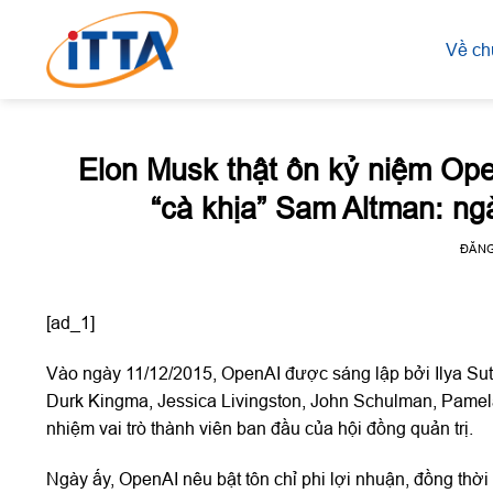
Skip
to
Về ch
content
Elon Musk thật ôn kỷ niệm Ope
“cà khịa” Sam Altman: ng
ĐĂN
[ad_1]
Vào ngày 11/12/2015, OpenAI được sáng lập bởi Ilya Sut
Durk Kingma, Jessica Livingston, John Schulman, Pame
nhiệm vai trò thành viên ban đầu của hội đồng quản trị.
Ngày ấy, OpenAI nêu bật tôn chỉ phi lợi nhuận, đồng thời