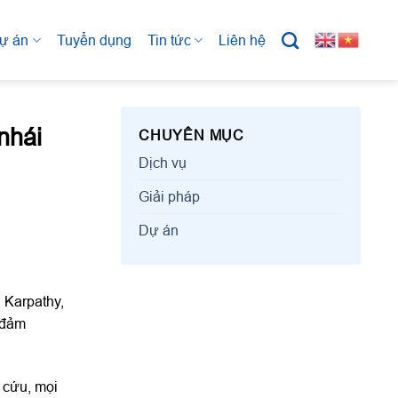
ự án
Tuyển dụng
Tin tức
Liên hệ
nhái
CHUYÊN MỤC
Dịch vụ
Giải pháp
Dự án
 Karpathy,
 đảm
 cứu, mọi